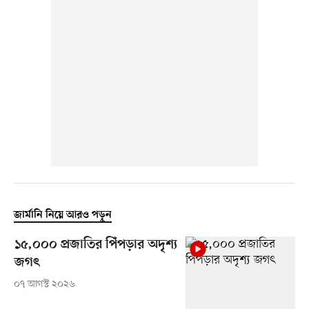
জার্মানি নিয়ে আরও পড়ুন
১৫,০০০ প্রজাতির পিঁপড়ার অদৃশ্য
জগৎ
০৭ আগস্ট ২০২৬