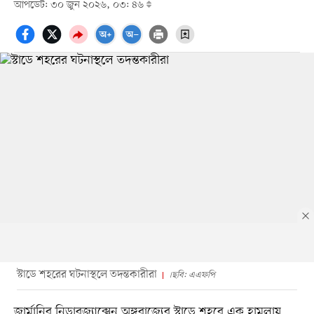
আপডেট: ৩০ জুন ২০২৬, ০৩: ৪৬
স্টাডে শহরের ঘটনাস্থলে তদন্তকারীরা
।ছবি: এএফপি
জার্মানির নিডারজ্যাক্সেন অঙ্গরাজ্যের স্টাডে শহরে এক হামলায়