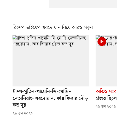
রিসেপ তাইয়েপ এরদোয়ান নিয়ে আরও পড়ুন
ট্রাম্প-পুতিন-খামেনি-সি-মোদি–
অডিও সংব
নেতানিয়াহু-এরদোয়ান, কার বিদ্যার দৌড়
প্রস্তুত ছি
কত দূর
২৬ জুন ২০২৬
২৯ জুন ২০২৬