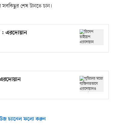
ভব সবকিছুর শেষ টানতে চান।
যা : এরদোয়ান
-এরদোয়ান
উজ চ্যানেল ফলো করুন