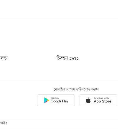
ধুসভা
চিরন্তন ১৯৭১
মোবাইল অ্যাপস ডাউনলোড করুন
েটার