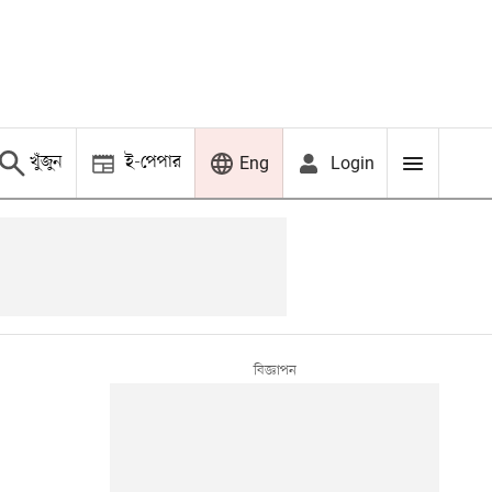
খুঁজুন
ই-পেপার
Login
Eng