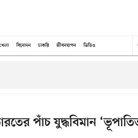
খেলা
বিনোদন
চাকরি
জীবনযাপন
ভিডিও
তের পাঁচ যুদ্ধবিমান ‘ভূপাতি