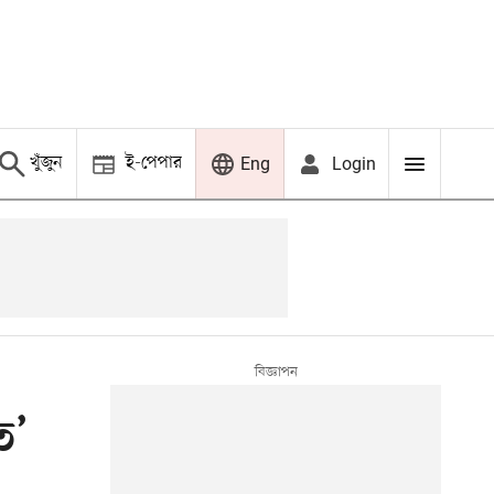
খুঁজুন
ই-পেপার
Login
Eng
ত’