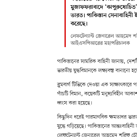
মুজাফফরাবাদে ‘কাপুরুষোচিত’ ক
ভারত। পাকিস্তান সেনাবাহিনী 
করেছে।
লেফটেন্যান্ট জেনারেল আহমেদ শর
আইএসপিআরের মহাপরিচালক
পাকিস্তানের সামরিক বাহিনী জানায়, দে
ভারতীয় যুদ্ধবিমানকে লক্ষ্যবস্তু বানানো হ
ব্লুমবার্গ টিভিকে দেওয়া এক সাক্ষাৎকারে 
পাঁচটি বিমান, কয়েকটি মনুষ্যবিহীন আকাশয
ধ্বংস করা হয়েছে।
কিছুদিন ধরেই পারমাণবিক ক্ষমতাধর ভার
যুদ্ধে গড়িয়েছে। পাকিস্তানের আন্তঃব
লেফটেন্যান্ট জেনারেল আহমেদ শরিফ চৌ