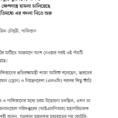
্ষেপণাস্ত্র হামলা চালিয়েছে
ইতিমধ্যে এর বদলা নিতে শুরু
িফ চৌধুরী, পাকিস্তান
শটির মাটিতে আক্রমণে অংশ নেওয়ার পরই ওই পাঁচটি
য়েছে।
পাকিস্তানের প্রতিরক্ষামন্ত্রী খাজা আসিফ বলেছেন, ভারতের
ান (ড্রোন) ও নিয়ন্ত্রণরেখা (এলওসি) বরাবর কিছু ফাঁড়ি
ত ও পাকিস্তানের মধ্যে চরম উত্তেজনা চলছিল, এখন তা
াহিনী জনসংযোগ পরিদপ্তরের (আইএসপিআর) মহাপরিচালক
ধুরী বলেন, গতকাল মঙ্গলবার মধ্যরাতের পর কোটলি,