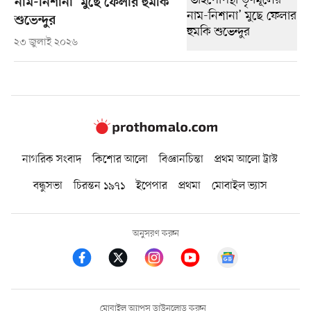
নাম-নিশানা’ মুছে ফেলার হুমকি
শুভেন্দুর
২৩ জুলাই ২০২৬
নাগরিক সংবাদ
কিশোর আলো
বিজ্ঞানচিন্তা
প্রথম আলো ট্রাস্ট
বন্ধুসভা
চিরন্তন ১৯৭১
ইপেপার
প্রথমা
মোবাইল ভ্যাস
অনুসরণ করুন
মোবাইল অ্যাপস ডাউনলোড করুন