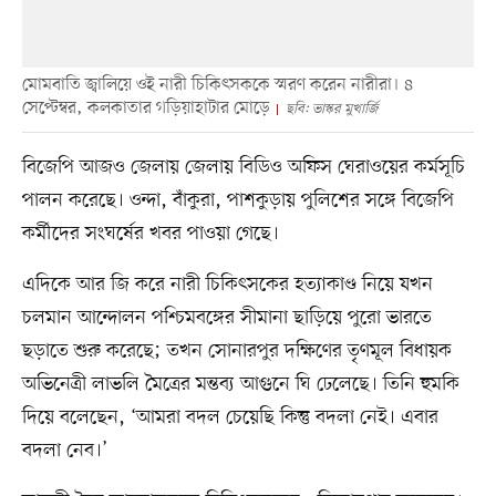
মোমবাতি জ্বালিয়ে ওই নারী চিকিৎসককে স্মরণ করেন নারীরা। ৪
সেপ্টেম্বর, কলকাতার গড়িয়াহাটার মোড়ে
ছবি: ভাস্কর মুখার্জি
বিজেপি আজও জেলায় জেলায় বিডিও অফিস ঘেরাওয়ের কর্মসূচি
পালন করেছে। ওন্দা, বাঁকুরা, পাশকুড়ায় পুলিশের সঙ্গে বিজেপি
কর্মীদের সংঘর্ষের খবর পাওয়া গেছে।
এদিকে আর জি করে নারী চিকিৎসকের হত্যাকাণ্ড নিয়ে যখন
চলমান আন্দোলন পশ্চিমবঙ্গের সীমানা ছাড়িয়ে পুরো ভারতে
ছড়াতে শুরু করেছে; তখন সোনারপুর দক্ষিণের তৃণমূল বিধায়ক
অভিনেত্রী লাভলি মৈত্রের মন্তব্য আগুনে ঘি ঢেলেছে। তিনি হুমকি
দিয়ে বলেছেন, ‘আমরা বদল চেয়েছি কিন্তু বদলা নেই। এবার
বদলা নেব।’