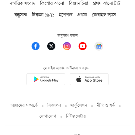
নাগরিক সংবাদ
কিশোর আলো
বিজ্ঞানচিন্তা
প্রথম আলো ট্রাস্ট
বন্ধুসভা
চিরন্তন ১৯৭১
ইপেপার
প্রথমা
মোবাইল ভ্যাস
অনুসরণ করুন
মোবাইল অ্যাপস ডাউনলোড করুন
আমাদের সম্পর্কে
বিজ্ঞাপন
সার্কুলেশন
নীতি ও শর্ত
যোগাযোগ
নিউজলেটার