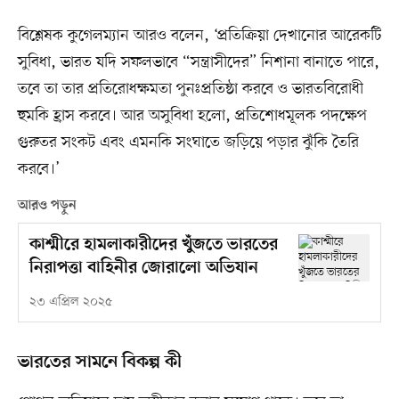
বিশ্লেষক কুগেলম্যান আরও বলেন, ‘প্রতিক্রিয়া দেখানোর আরেকটি
সুবিধা, ভারত যদি সফলভাবে “সন্ত্রাসীদের” নিশানা বানাতে পারে,
তবে তা তার প্রতিরোধক্ষমতা পুনঃপ্রতিষ্ঠা করবে ও ভারতবিরোধী
হুমকি হ্রাস করবে। আর অসুবিধা হলো, প্রতিশোধমূলক পদক্ষেপ
গুরুতর সংকট এবং এমনকি সংঘাতে জড়িয়ে পড়ার ঝুঁকি তৈরি
করবে।’
আরও পড়ুন
কাশ্মীরে হামলাকারীদের খুঁজতে ভারতের
নিরাপত্তা বাহিনীর জোরালো অভিযান
২৩ এপ্রিল ২০২৫
ভারতের সামনে বিকল্প কী