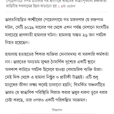
পেহেলগামে সশস্ত্র হামলার পর শ্রীনগরে ভারতের আইনশৃঙ্খলা রক্ষাকারী
বাহিনীর সদস্যদের টহল বাড়ানো হয়
ছবি: রয়টার্স
ভারতনিয়ন্ত্রিত কাশ্মীরের পেহেলগামে গত মঙ্গলবার যে রক্তপাত
ঘটল, সেটি ২০১৯ সালের পর থেকে এখন পর্যন্ত সেখানে সংঘটিত
সবচেয়ে প্রাণঘাতী হামলার ঘটনা। হামলায় অন্তত ২৬ জন পর্যটক
নিহত হয়েছেন।
হামলায় হতাহতের শিকার ব্যক্তিরা সেনাসদস্য বা সরকারি কর্মকর্তা
নন। ভারতের অন্যতম সুন্দর নৈসর্গিক দৃশ্যের একটি স্থানে
অবকাশ কাটাতে পর্যটক হিসেবে যাওয়া বেসামরিক ব্যক্তি তাঁরা।
সেই দিক থেকে এ হামলা নিষ্ঠুর ও প্রতীকী উভয়ই। এটি শুধু
মানুষের জীবন লক্ষ্য করেই চালানো হয়নি; বিতর্কিত অঞ্চলটিতে
ভারত যে স্বাভাবিক পরিস্থিতি বিরাজ করার ভঙ্গুর ধারণা তুলে ধরার
চেষ্টা করছে, তার ওপরও একটি পরিকল্পিত আক্রমণ।