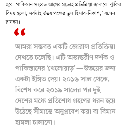
হবে। পাকিস্তান সম্ভবত আগের মতোই প্রতিক্রিয়া জানাবে। ঝুঁকির
বিষয় হলো, সর্বদাই উভয় পক্ষের ভুল হিসাব-নিকাশ,’ বলেন
রাঘবন।
আমরা সম্ভবত একটি জোরাল প্রতিক্রিয়া
দেখতে চলেছি। এটি অভ্যন্তরীণ দর্শক ও
পাকিস্তানের ‘খেলোয়াড়’—উভয়ের জন্য
একটা ইঙ্গিত দেয়। ২০১৬ সাল থেকে,
বিশেষ করে ২০১৯ সালের পর দুই
দেশের মধ্যে প্রতিশোধ গ্রহণের ধরন হয়ে
উঠেছে সীমান্তে অনুপ্রবেশ করা বা বিমান
হামলা চালানো।