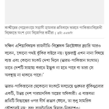
কাশ্মীরের পেহেলগামে সন্ত্রাসী হামলার প্রতিবাদে ভারতে পাকিস্তানবিরোধী
বিক্ষোভে অংশ নেন বিজেপির কর্মীরা
ছবি: এএফপি
দক্ষিণ এশিয়াবিষয়ক রাজনীতি–বিশ্লেষক ক্রিস্টোফার ক্ল্যারি আরও
বলেন, ‘কোনো পথই ঝুঁকির বাইরে নয়। যুক্তরাষ্ট্র এখন নানা বিষয়ে
ব্যস্ত এবং কোনো সংকট দেখা দিলে (ভারত-পাকিস্তান সংঘাত)
তাতে দেশটি সাহায্য করতে ইচ্ছুক না হতে পারে বা তারা সে
অবস্থায় না থাকতে পারে।’
ভারত-পাকিস্তানের যেকোনো সংকটে সবচেয়ে গুরুতর ঝুঁকিগুলোর
একটি, উভয় দেশ পারমাণবিক অস্ত্রের অধিকারী। এ বাস্তবতা
প্রতিটি সিদ্ধান্তের ওপর দীর্ঘ প্রভাব ফেলে, তা শুধু সামরিক
কৌশলেই নয়; বরং রাজনৈতিক হিসাব–নিকাশেও।