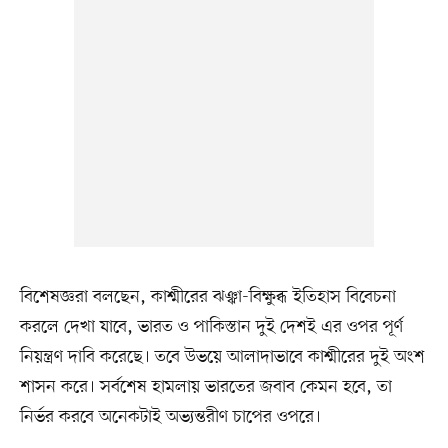
বিশেষজ্ঞরা বলছেন, কাশ্মীরের ঝঞ্ঝা-বিক্ষুব্ধ ইতিহাস বিবেচনা
করলে দেখা যাবে, ভারত ও পাকিস্তান দুই দেশই এর ওপর পূর্ণ
নিয়ন্ত্রণ দাবি করেছে। তবে উভয়ে আলাদাভাবে কাশ্মীরের দুই অংশ
শাসন করে। সর্বশেষ হামলায় ভারতের জবাব কেমন হবে, তা
নির্ভর করবে অনেকটাই অভ্যন্তরীণ চাপের ওপরে।