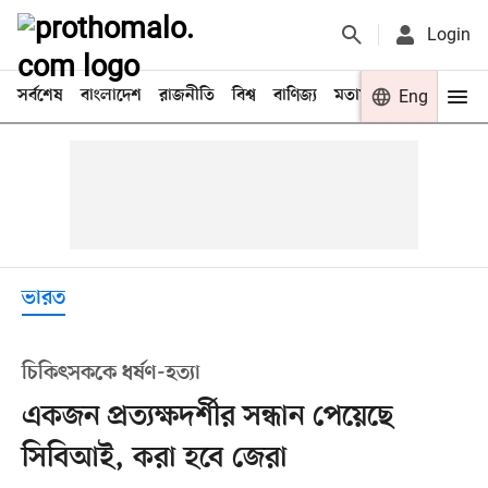
Login
সর্বশেষ
বাংলাদেশ
রাজনীতি
বিশ্ব
বাণিজ্য
মতামত
খেলা
Eng
বিনো
ভারত
চিকিৎসককে ধর্ষণ-হত্যা
একজন প্রত্যক্ষদর্শীর সন্ধান পেয়েছে
সিবিআই, করা হবে জেরা