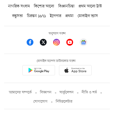
নাগরিক সংবাদ
কিশোর আলো
বিজ্ঞানচিন্তা
প্রথম আলো ট্রাস্ট
বন্ধুসভা
চিরন্তন ১৯৭১
ইপেপার
প্রথমা
মোবাইল ভ্যাস
অনুসরণ করুন
মোবাইল অ্যাপস ডাউনলোড করুন
আমাদের সম্পর্কে
বিজ্ঞাপন
সার্কুলেশন
নীতি ও শর্ত
যোগাযোগ
নিউজলেটার