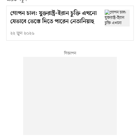
গোপন চাল: যুক্তরাষ্ট্র–ইরান চুক্তি এখনো
যেভাবে ভেস্তে দিতে পারেন নেতানিয়াহু
২২ জুন ২০২৬