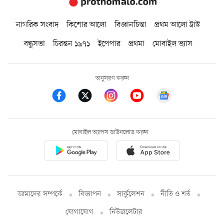
নাগরিক সংবাদ
কিশোর আলো
বিজ্ঞানচিন্তা
প্রথম আলো ট্রাস্ট
বন্ধুসভা
চিরন্তন ১৯৭১
ইপেপার
প্রথমা
মোবাইল ভ্যাস
অনুসরণ করুন
মোবাইল অ্যাপস ডাউনলোড করুন
আমাদের সম্পর্কে
বিজ্ঞাপন
সার্কুলেশন
নীতি ও শর্ত
যোগাযোগ
নিউজলেটার