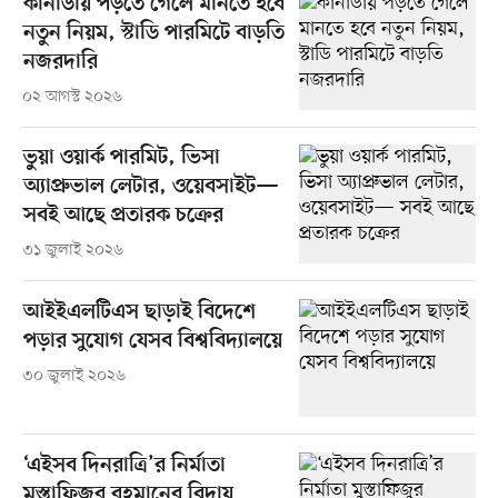
কানাডায় পড়তে গেলে মানতে হবে
নতুন নিয়ম, স্টাডি পারমিটে বাড়তি
নজরদারি
০২ আগস্ট ২০২৬
ভুয়া ওয়ার্ক পারমিট, ভিসা
অ্যাপ্রুভাল লেটার, ওয়েবসাইট—
সবই আছে প্রতারক চক্রের
৩১ জুলাই ২০২৬
আইইএলটিএস ছাড়াই বিদেশে
পড়ার সুযোগ যেসব বিশ্ববিদ্যালয়ে
৩০ জুলাই ২০২৬
‘এইসব দিনরাত্রি’র নির্মাতা
মুস্তাফিজুর রহমানের বিদায়