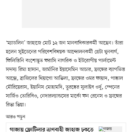
‘ম্যাডলিন’ জাহাজে মোট ১২ জন মানবাধিকারকর্মী আছেন। তাঁরা
হলেন সুইডেনের পরিবেশবিষয়ক আন্দোলনকর্মী গ্রেটা থুনবার্গ,
ফিলিস্তিনি বংশোদ্ভূত ফরাসি নাগরিক ও ইউরোপীয় পার্লামেন্ট
সদস্য রিমা হাসান, জার্মানির ইয়াসেমিন আচার, ফ্রান্সের ব্যাপতিস্ত
আন্দ্রে, ব্রাজিলের থিয়াগো আভিলা, ফ্রান্সের ওমর ফায়াদ, পাস্কাল
মৌরিয়েরাস, ইয়ানিস মোহামদি, তুরস্কের সুলাইব ওর্দু, স্পেনের
সার্জিও তোরিবিও, নেদারল্যান্ডসের মার্কো ফন রেনেস ও ফ্রান্সের
রিভা ভিয়া।
আরও পড়ুন
গাজায় ফ্লোটিলার ত্রাণবাহী জাহাজ ঢুকতে