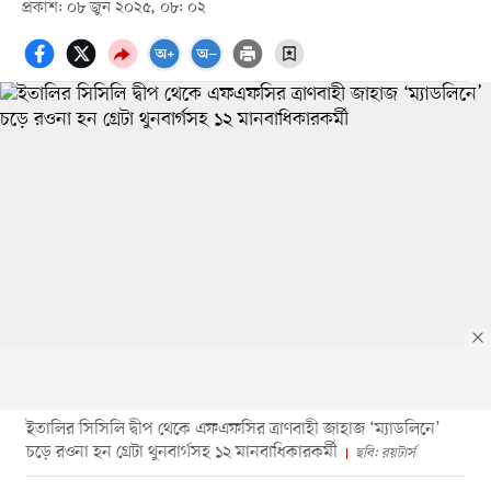
প্রকাশ: ০৮ জুন ২০২৫, ০৮: ০২
ইতালির সিসিলি দ্বীপ থেকে এফএফসির ত্রাণবাহী জাহাজ ‘ম্যাডলিনে’
চড়ে রওনা হন গ্রেটা থুনবার্গসহ ১২ মানবাধিকারকর্মী
ছবি: রয়টার্স