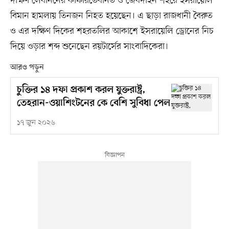
দক্ষিণ লেবাননের কাফারতেবনিত ও জেবদাইন শহরে ইসরায়েলি
বিমান হামলায় তিনজন নিহত হয়েছেন। এ ছাড়া রাজধানী বৈরুত
ও এর দক্ষিণ দিকের শহরতলির আকাশে ইসরায়েলি ড্রোনের নিচ
দিয়ে ওড়ার শব্দ শুনেছেন রয়টার্সের সাংবাদিকেরা।
আরও পড়ুন
চুক্তির ১৪ দফা প্রকাশ করল যুক্তরাষ্ট্র,
তেহরান-ওয়াশিংটনের কে বেশি সুবিধা পেল
১৭ জুন ২০২৬