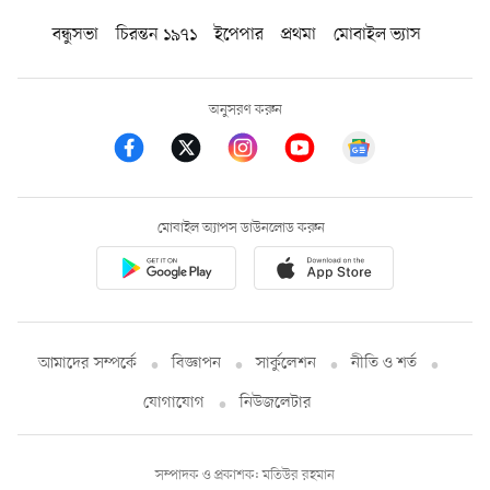
বন্ধুসভা
চিরন্তন ১৯৭১
ইপেপার
প্রথমা
মোবাইল ভ্যাস
অনুসরণ করুন
মোবাইল অ্যাপস ডাউনলোড করুন
আমাদের সম্পর্কে
বিজ্ঞাপন
সার্কুলেশন
নীতি ও শর্ত
যোগাযোগ
নিউজলেটার
সম্পাদক ও প্রকাশক: মতিউর রহমান