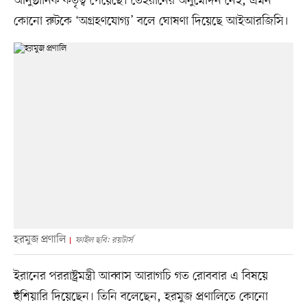
আনুষ্ঠানিক কর্তৃত্ব পেয়েছে। তেহরানের অনুমোদন নেই, এমন
কোনো রুটকে ‘অগ্রহণযোগ্য’ বলে ঘোষণা দিয়েছে আইআরজিসি।
হরমুজ প্রণালি
ফাইল ছবি: রয়টার্স
ইরানের পররাষ্ট্রমন্ত্রী আব্বাস আরাগচি গত রোববার এ বিষয়ে
হুঁশিয়ারি দিয়েছেন। তিনি বলেছেন, হরমুজ প্রণালিতে কোনো