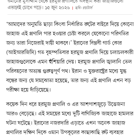
ওমানের মুসান্দাম থেকে হরমুজ প্রণালিতে অবস্থান করা জাহাজগুলো
এভাবেই চোখে পড়ে। ১৫ জুন ২০২৬
ছবি: রয়টার্স
‘আমাদের অনুমতি ছাড়া কিংবা নির্ধারিত রুটের বাইরে দিয়ে কোনো
জাহাজ এই প্রণালি পার হওয়ার চেষ্টা করলে যেকোনো পরিণতির
জন্য তারা নিজেরাই দায়ী থাকবে।’ ইরানের বিপ্লবী গার্ড কোর
(আইআরজিসি) গত বৃহস্পতিবার হরমুজ প্রণালি দিয়ে চলাচলকারী
জাহাজগুলোকে এমন হুঁশিয়ারি দেয়। হরমুজ প্রণালি জ্বালানি তেল
পরিবহনের অত্যন্ত গুরুত্বপূর্ণ পথ। ইরান ও যুক্তরাষ্ট্রের মধ্যে যুদ্ধ
বন্ধের জন্য যে সমঝোতা হয়েছে, তার জন্য এই প্রণালি এখন বড়
পরীক্ষা হয়ে দাঁড়িয়েছে।
কয়েক দিন ধরে হরমুজ প্রণালি ও এর আশপাশজুড়ে উত্তেজনা
আরও বেড়েছে। এই সময়ের মধ্যে দুটি বাণিজ্যিক জাহাজে হামলার
ঘটনা ঘটেছে। ইরানের নজরদারি এড়াতে এখন অনেক জাহাজ
প্রণালির দক্ষিণ দিকে ওমান উপকূলের কাছাকাছি রুট ব্যবহার