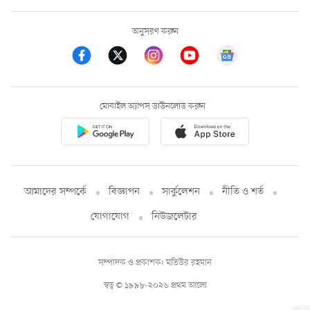
অনুসরণ করুন
মোবাইল অ্যাপস ডাউনলোড করুন
আমাদের সম্পর্কে
বিজ্ঞাপন
সার্কুলেশন
নীতি ও শর্ত
যোগাযোগ
নিউজলেটার
সম্পাদক ও প্রকাশক: মতিউর রহমান
স্বত্ব © ১৯৯৮-২০২৬ প্রথম আলো