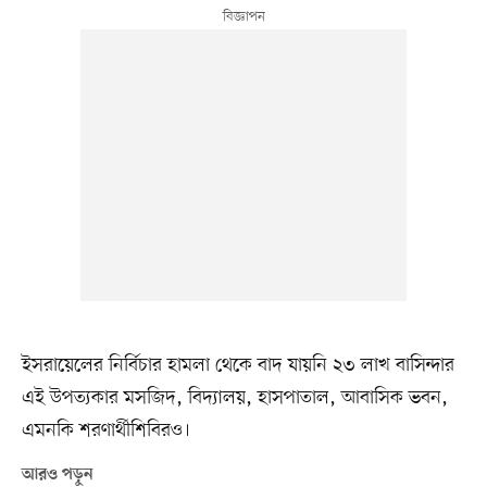
ইসরায়েলের নির্বিচার হামলা থেকে বাদ যায়নি ২৩ লাখ বাসিন্দার
এই উপত্যকার মসজিদ, বিদ্যালয়, হাসপাতাল, আবাসিক ভবন,
এমনকি শরণার্থীশিবিরও।
আরও পড়ুন