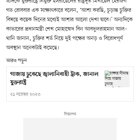
এদিকে যুক্তরাষ্ট্রে নিযুক্ত ইসরায়েলের রাষ্ট্রদূত মিখায়েল হেরজগ
গত রোববার এক সাক্ষাৎকারে বলেন, ‘আশা করছি, চূড়ান্ত চুক্তির
বিষয়ে কয়েক দিনের মধ্যেই আশার আলো দেখা যাবে।’ অন্যদিকে
কাতারের প্রধানমন্ত্রী শেখ মোহাম্মেদ বিন আবদুলরাহমান আল–
থানি জানান, চুক্তির শর্ত নিয়ে দুই পক্ষের অনড় ও বিরোধপূর্ণ
অবস্থান অনেকটাই কমেছে।
আরও পড়ুন
গাজায় ঢুকেছে জ্বালানিবাহী ট্রাক, জানাল
যুক্তরাষ্ট্র
২১ নভেম্বর ২০২৩