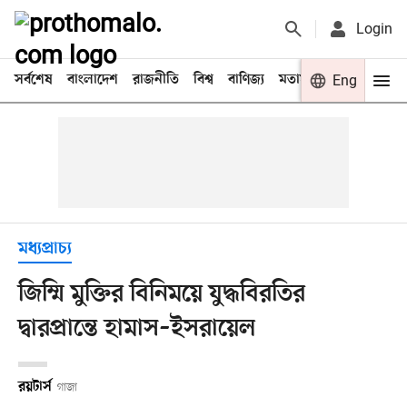
Login
সর্বশেষ
বাংলাদেশ
রাজনীতি
বিশ্ব
বাণিজ্য
মতামত
খেলা
Eng
বিনো
মধ্যপ্রাচ্য
জিম্মি মুক্তির বিনিময়ে যুদ্ধবিরতির
দ্বারপ্রান্তে হামাস–ইসরায়েল
রয়টার্স
গাজা