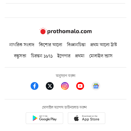
নাগরিক সংবাদ
কিশোর আলো
বিজ্ঞানচিন্তা
প্রথম আলো ট্রাস্ট
বন্ধুসভা
চিরন্তন ১৯৭১
ইপেপার
প্রথমা
মোবাইল ভ্যাস
অনুসরণ করুন
মোবাইল অ্যাপস ডাউনলোড করুন