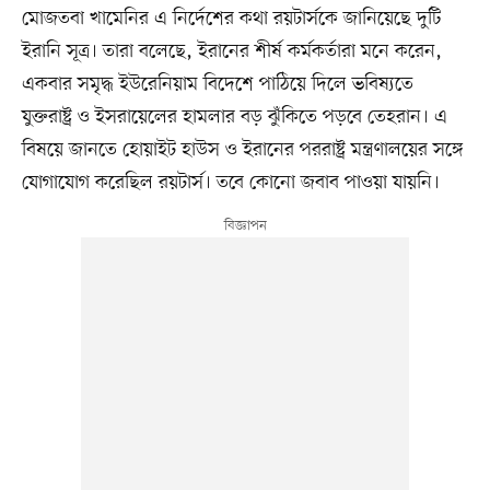
মোজতবা খামেনির এ নির্দেশের কথা রয়টার্সকে জানিয়েছে দুটি
ইরানি সূত্র। তারা বলেছে, ইরানের শীর্ষ কর্মকর্তারা মনে করেন,
একবার সমৃদ্ধ ইউরেনিয়াম বিদেশে পাঠিয়ে দিলে ভবিষ্যতে
যুক্তরাষ্ট্র ও ইসরায়েলের হামলার বড় ঝুঁকিতে পড়বে তেহরান। এ
বিষয়ে জানতে হোয়াইট হাউস ও ইরানের পররাষ্ট্র মন্ত্রণালয়ের সঙ্গে
যোগাযোগ করেছিল রয়টার্স। তবে কোনো জবাব পাওয়া যায়নি।