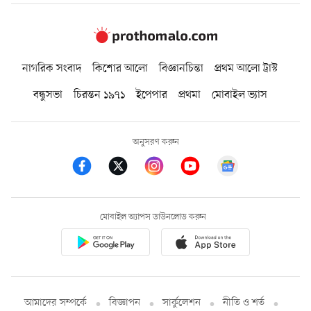
নাগরিক সংবাদ
কিশোর আলো
বিজ্ঞানচিন্তা
প্রথম আলো ট্রাস্ট
বন্ধুসভা
চিরন্তন ১৯৭১
ইপেপার
প্রথমা
মোবাইল ভ্যাস
অনুসরণ করুন
মোবাইল অ্যাপস ডাউনলোড করুন
আমাদের সম্পর্কে
বিজ্ঞাপন
সার্কুলেশন
নীতি ও শর্ত