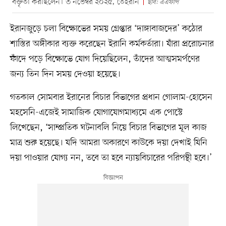
বক্তৃতা করছিলেন। ৩ নভেম্বর ২০২৫, তেহরান
ছবি: এএফপি
ইরানজুড়ে চলা বিক্ষোভের সময় গ্রেপ্তার ‘দাঙ্গাবাজদের’ কঠোর
শাস্তির অঙ্গীকার ব্যক্ত করেছেন ইরানি কর্মকর্তারা। যাঁরা প্ররোচনার
ফাঁদে পড়ে বিক্ষোভে যোগ দিয়েছিলেন, তাঁদের আত্মসমর্পণের
জন্য তিন দিন সময় দেওয়া হয়েছে।
গতকাল সোমবার ইরানের বিচার বিভাগের প্রধান গোলাম-হোসেন
মহসেনি-এজেই সামাজিক যোগাযোগমাধ্যমে এক পোস্টে
লিখেছেন, ‘সাম্প্রতিক ঘটনাবলি নিয়ে বিচার বিভাগের মূল কাজ
মাত্র শুরু হয়েছে। যদি আমরা অকারণে কাউকে দয়া দেখাই যিনি
দয়া পাওয়ার যোগ্য নন, তবে তা হবে ন্যায়বিচারের পরিপন্থী হবে।’