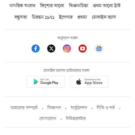
নাগরিক সংবাদ
কিশোর আলো
বিজ্ঞানচিন্তা
প্রথম আলো ট্রাস্ট
বন্ধুসভা
চিরন্তন ১৯৭১
ইপেপার
প্রথমা
মোবাইল ভ্যাস
অনুসরণ করুন
মোবাইল অ্যাপস ডাউনলোড করুন
আমাদের সম্পর্কে
বিজ্ঞাপন
সার্কুলেশন
নীতি ও শর্ত
যোগাযোগ
নিউজলেটার