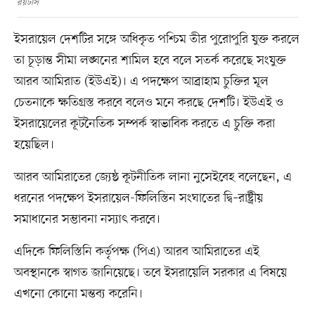
রয়টার্স
ইসরায়েল দেশটির সঙ্গে অধিকৃত পশ্চিম তীর পুরোপুরি যুক্ত করলে
তা চূড়ান্ত সীমা লঙ্ঘনের শামিল হবে বলে সতর্ক করেছে সংযুক্ত
আরব আমিরাত (ইউএই)। এ পদক্ষেপ আব্রাহাম চুক্তির মূল
চেতনাকে ক্ষতিগ্রস্ত করবে বলেও মনে করছে দেশটি। ইউএই ও
ইসরায়েলের কূটনৈতিক সম্পর্ক স্বাভাবিক করতে এ চুক্তি করা
হয়েছিল।
আরব আমিরাতের জ্যেষ্ঠ কূটনীতিক লানা নুসেইবেহ বলেছেন, এ
ধরনের পদক্ষেপ ইসরায়েল-ফিলিস্তিন সংঘাতের দ্বি–রাষ্ট্রীয়
সমাধানের সম্ভাবনা নস্যাৎ করবে।
এদিকে ফিলিস্তিনি কর্তৃপক্ষ (পিএ) আরব আমিরাতের এই
অবস্থানকে স্বাগত জানিয়েছে। তবে ইসরায়েলি সরকার এ বিষয়ে
এখনো কোনো মন্তব্য করেনি।