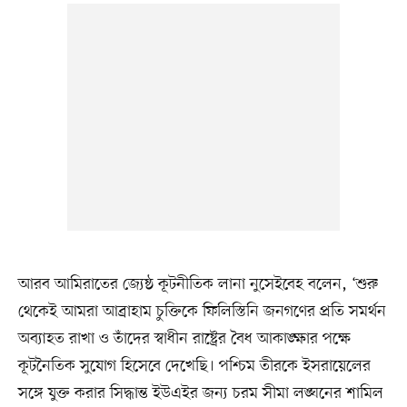
আরব আমিরাতের জ্যেষ্ঠ কূটনীতিক লানা নুসেইবেহ বলেন, ‘শুরু
থেকেই আমরা আব্রাহাম চুক্তিকে ফিলিস্তিনি জনগণের প্রতি সমর্থন
অব্যাহত রাখা ও তাঁদের স্বাধীন রাষ্ট্রের বৈধ আকাঙ্ক্ষার পক্ষে
কূটনৈতিক সুযোগ হিসেবে দেখেছি। পশ্চিম তীরকে ইসরায়েলের
সঙ্গে যুক্ত করার সিদ্ধান্ত ইউএইর জন্য চরম সীমা লঙ্ঘনের শামিল