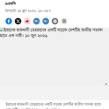
এএফপি
আপডেট: ১৪ জুন ২০২৬, ১২: ০৮
ইরানের রাজধানী তেহরানের একটি সড়কে দেশটির জাতীয় পতাকা হাতে