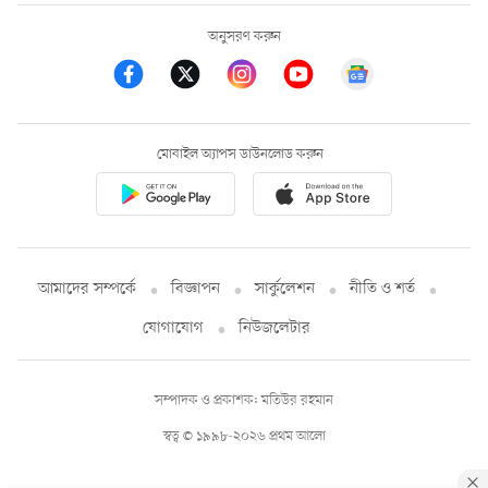
অনুসরণ করুন
মোবাইল অ্যাপস ডাউনলোড করুন
আমাদের সম্পর্কে
বিজ্ঞাপন
সার্কুলেশন
নীতি ও শর্ত
যোগাযোগ
নিউজলেটার
সম্পাদক ও প্রকাশক: মতিউর রহমান
স্বত্ব © ১৯৯৮-২০২৬ প্রথম আলো