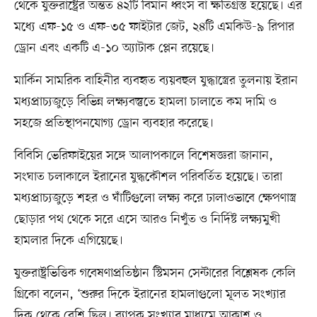
থেকে যুক্তরাষ্ট্রের অন্তত ৪২টি বিমান ধ্বংস বা ক্ষতিগ্রস্ত হয়েছে। এর
মধ্যে এফ-১৫ ও এফ-৩৫ ফাইটার জেট, ২৪টি এমকিউ-৯ রিপার
ড্রোন এবং একটি এ-১০ অ্যাটাক প্লেন রয়েছে।
মার্কিন সামরিক বাহিনীর ব্যবহৃত ব্যয়বহুল যুদ্ধাস্ত্রের তুলনায় ইরান
মধ্যপ্রাচ্যজুড়ে বিভিন্ন লক্ষ্যবস্তুতে হামলা চালাতে কম দামি ও
সহজে প্রতিস্থাপনযোগ্য ড্রোন ব্যবহার করেছে।
বিবিসি ভেরিফাইয়ের সঙ্গে আলাপকালে বিশেষজ্ঞরা জানান,
সংঘাত চলাকালে ইরানের যুদ্ধকৌশল পরিবর্তিত হয়েছে। তারা
মধ্যপ্রাচ্যজুড়ে শহর ও ঘাঁটিগুলো লক্ষ্য করে ঢালাওভাবে ক্ষেপণাস্ত্র
ছোড়ার পথ থেকে সরে এসে আরও নিখুঁত ও নির্দিষ্ট লক্ষ্যমুখী
হামলার দিকে এগিয়েছে।
যুক্তরাষ্ট্রভিত্তিক গবেষণাপ্রতিষ্ঠান স্টিমসন সেন্টারের বিশ্লেষক কেলি
গ্রিকো বলেন, ‘শুরুর দিকে ইরানের হামলাগুলো মূলত সংখ্যার
দিক থেকে বেশি ছিল। ব্যাপক সংখ্যার মাধ্যমে আকাশ ও