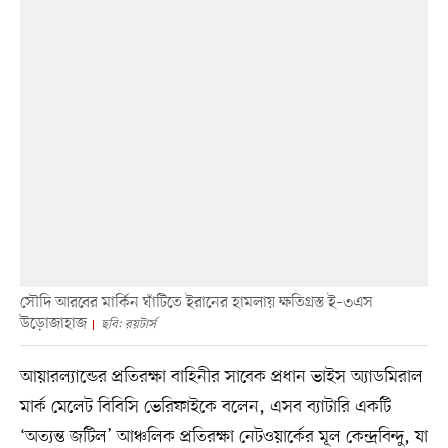
সৌদি আরবের মার্কিন ঘাঁটিতে ইরানের হামলায় ক্ষতিগ্রস্ত ই–৩এস
উড়োজাহাজ
ছবি: রয়টার্স
আয়ারল্যান্ডের প্রতিরক্ষা বাহিনীর সাবেক প্রধান ভাইস অ্যাডমিরাল
মার্ক মেলেট বিবিসি ভেরিফাইকে বলেন, এসব ব্যাটারি একটি
‘অত্যন্ত জটিল’ আঞ্চলিক প্রতিরক্ষা নেটওয়ার্কের মূল কেন্দ্রবিন্দু, যা