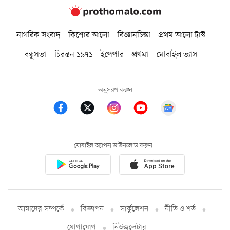
নাগরিক সংবাদ
কিশোর আলো
বিজ্ঞানচিন্তা
প্রথম আলো ট্রাস্ট
বন্ধুসভা
চিরন্তন ১৯৭১
ইপেপার
প্রথমা
মোবাইল ভ্যাস
অনুসরণ করুন
মোবাইল অ্যাপস ডাউনলোড করুন
আমাদের সম্পর্কে
বিজ্ঞাপন
সার্কুলেশন
নীতি ও শর্ত
যোগাযোগ
নিউজলেটার