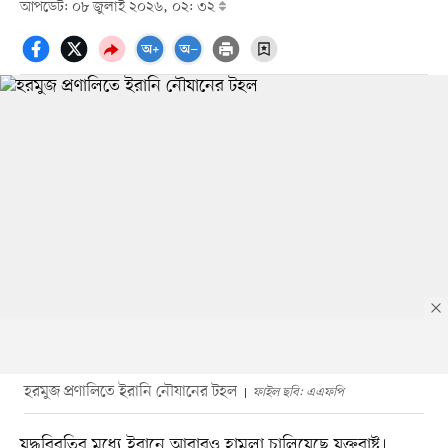
আপডেট: ০৮ জুলাই ২০২৬, ০২: ৩২
হরমুজ প্রণালিতে ইরানি নৌযানের টহল
ফাইল ছবি: এএফপি
যুদ্ধবিরতির মধ্যে ইরানে আবারও হামলা চালিয়েছে যুক্তরাষ্ট্র।