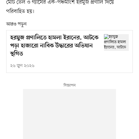
মোট তেল ও গ্যাসের এক–পঞ্চমাংশ হরমুজ প্রণালি দিয়ে
পরিবাহিত হয়।
আরও পড়ুন
হরমুজ প্রণালিতে হামলা ইরানের, আটকে
পড়া হাজারো নাবিক উদ্ধারের অভিযান
স্থগিত
২৬ জুন ২০২৬