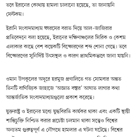
তবে ইরানের কোথায় হামলা চালানো হয়েছে, তা জানায়নি
সেন্টকম।
ইরানি সংবাদমাধ্যম ফারসের বরাত দিয়ে আল–জাজিরার
প্রতিবেদনে বলা হয়েছে, ইরানের দক্ষিণাঞ্চলের সিরিক ও কেশম
এলাকার কাছে বেশ কয়েকটি বিস্ফোরণের শব্দ শোনা গেছে। তবে
বিস্ফোরণের সুনির্দিষ্ট উৎসস্থল ও কারণ প্রাথমিকভাবে জানা যায়নি।
ওমান উপকূলের অদূরে হরমুজ প্রণালিতে গত সোমবার অন্তত
তিনটি বাণিজ্যিক জাহাজে ‘অজ্ঞাত বস্তুর’ আঘাত লাগার কথা
আন্তর্জাতিক সংবাদমাধ্যমগুলো প্রকাশ করেছে।
যুক্তরাষ্ট্র ও ইরানের মধ্যে যুদ্ধবিরতি কার্যকর থাকা এবং একটি স্থায়ী
শান্তিচুক্তি নিশ্চিত করার প্রচেষ্টা চলমান থাকা সত্ত্বেও বিশ্বের
অন্যতম গুরুত্বপূর্ণ এ নৌপথে হামলার এ ঘটনা ঘটেছে। বিশ্বের