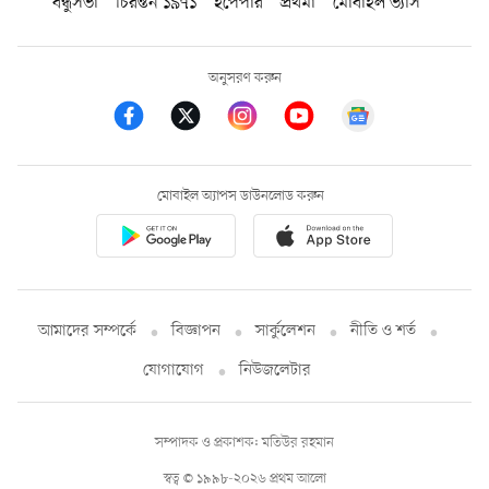
বন্ধুসভা
চিরন্তন ১৯৭১
ইপেপার
প্রথমা
মোবাইল ভ্যাস
অনুসরণ করুন
মোবাইল অ্যাপস ডাউনলোড করুন
আমাদের সম্পর্কে
বিজ্ঞাপন
সার্কুলেশন
নীতি ও শর্ত
যোগাযোগ
নিউজলেটার
সম্পাদক ও প্রকাশক: মতিউর রহমান
স্বত্ব © ১৯৯৮-২০২৬ প্রথম আলো