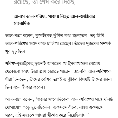
রয়েছে, তা শেষ করে দিচ্ছে
আনাস আল-শরিফ, গাজায় নিহত আল–জাজিরার
সাংবাদিক
আল-বান্না বলেন, কুরেইকেহ ঝুঁকির কথা জানতেন। তবু তিনি
আল-শরিফের সঙ্গে কাজ চালিয়ে গেছেন। তাঁদের দুজনের সম্পর্ক
খুব দৃঢ় ছিল।
শরিফ–কুরেইকেহ দুজনই জানতেন যে ইসরায়েলের বোমায়
যেকোনো সময় তাঁরা প্রাণ হারাতে পারেন। এমনকি আল-শরিফকে
যাঁরা চিনতেন, তাঁদের বেশির ভাগই এ ঝুঁকির বিষয়টি তাঁদের জানা
ছিল বলে স্বীকার করেন।
আল-বান্না বলেন, ‘গাজার সাংবাদিকেরা আল-শরিফের সঙ্গে ঘনিষ্ঠ
যোগাযোগ গড়ে তুলেছিলেন। একসঙ্গে বাঁচব, নাহয় একসঙ্গে
মরব, এই সত্যকে আমরা স্বীকার করে নিয়েছিলাম।’