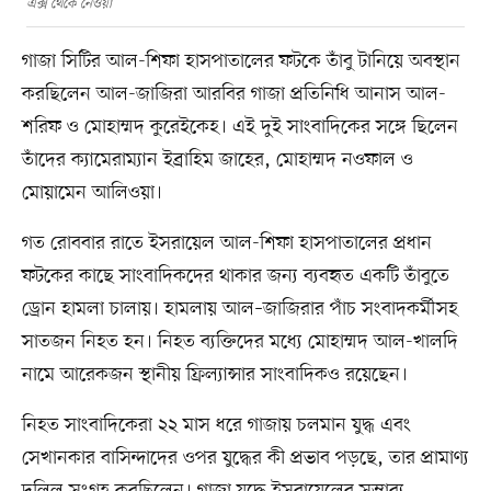
এক্স থেকে নেওয়া
গাজা সিটির আল-শিফা হাসপাতালের ফটকে তাঁবু টানিয়ে অবস্থান
করছিলেন আল-জাজিরা আরবির গাজা প্রতিনিধি আনাস আল-
শরিফ ও মোহাম্মদ কুরেইকেহ। এই দুই সাংবাদিকের সঙ্গে ছিলেন
তাঁদের ক্যামেরাম্যান ইব্রাহিম জাহের, মোহাম্মদ নওফাল ও
মোয়ামেন আলিওয়া।
গত রোববার রাতে ইসরায়েল আল-শিফা হাসপাতালের প্রধান
ফটকের কাছে সাংবাদিকদের থাকার জন্য ব্যবহৃত একটি তাঁবুতে
ড্রোন হামলা চালায়। হামলায় আল–জাজিরার পাঁচ সংবাদকর্মীসহ
সাতজন নিহত হন। নিহত ব্যক্তিদের মধ্যে মোহাম্মদ আল-খালদি
নামে আরেকজন স্থানীয় ফ্রিল্যান্সার সাংবাদিকও রয়েছেন।
নিহত সাংবাদিকেরা ২২ মাস ধরে গাজায় চলমান যুদ্ধ এবং
সেখানকার বাসিন্দাদের ওপর যুদ্ধের কী প্রভাব পড়ছে, তার প্রামাণ্য
দলিল সংগ্রহ করছিলেন। গাজা যুদ্ধে ইসরায়েলের সম্ভাব্য