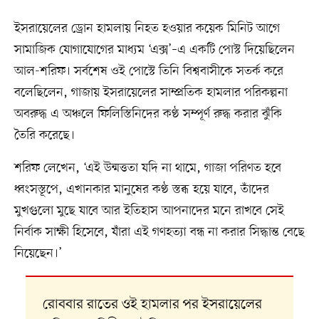
ইসরায়েলের ড্রোন হামলায় নিহত হওয়ার কয়েক মিনিট আগে
সামাজিক যোগাযোগের মাধ্যম ‘এক্স’–এ একটি পোস্ট দিয়েছিলেন
আল-শরিফ। সর্বশেষ ওই পোস্টে তিনি বিশ্ববাসীকে সতর্ক করে
বলেছিলেন, গাজায় ইসরায়েলের সাম্প্রতিক হামলার পরিকল্পনা
অবরুদ্ধ এ অঞ্চলে ফিলিস্তিনিদের কণ্ঠ সম্পূর্ণ রুদ্ধ করার ঝুঁকি
তৈরি করেছে।
শরিফ লেখেন, ‘এই উন্মত্ততা যদি না থামে, গাজা পরিণত হবে
ধ্বংসস্তূপে, এখানকার মানুষের কণ্ঠ স্তব্ধ হয়ে যাবে, তাঁদের
মুখগুলো মুছে যাবে আর ইতিহাস আপনাদের মনে রাখবে সেই
নির্বাক সাক্ষী হিসেবে, যাঁরা এই গণহত্যা বন্ধ না করার সিদ্ধান্ত বেছে
নিয়েছেন।’
রোববার রাতের ওই হামলার পর ইসরায়েলের