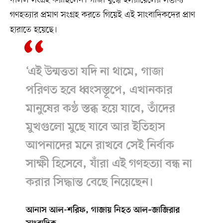
গণহত্যার প্রমাণ সংগ্রহ করতে গিয়েই এই সাংবাদিকদের প্রাণ
হারাতে হয়েছে।
‘এই উন্মত্ততা যদি না থামে, গাজা
পরিণত হবে ধ্বংসস্তূপে, এখানকার
মানুষের কণ্ঠ স্তব্ধ হয়ে যাবে, তাঁদের
মুখগুলো মুছে যাবে আর ইতিহাস
আপনাদের মনে রাখবে সেই নির্বাক
সাক্ষী হিসেবে, যাঁরা এই গণহত্যা বন্ধ না
করার সিদ্ধান্ত বেছে নিয়েছেন।
আনাস আল-শরিফ, গাজায় নিহত আল–জাজিরার