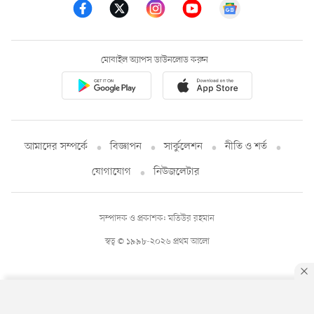
মোবাইল অ্যাপস ডাউনলোড করুন
আমাদের সম্পর্কে
বিজ্ঞাপন
সার্কুলেশন
নীতি ও শর্ত
যোগাযোগ
নিউজলেটার
সম্পাদক ও প্রকাশক: মতিউর রহমান
স্বত্ব © ১৯৯৮-২০২৬ প্রথম আলো