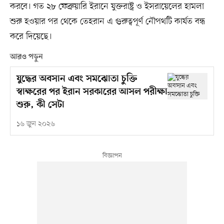
করবে। গত ২৮ ফেব্রুয়ারি ইরানে যুক্তরাষ্ট্র ও ইসরায়েলের হামলা
শুরু হওয়ার পর থেকে তেহরান এ গুরুত্বপূর্ণ নৌপথটি কার্যত বন্ধ
করে দিয়েছে।
আরও পড়ুন
যুদ্ধের অবসান এবং সমঝোতা চুক্তি
স্বাক্ষরের পর ইরান সরকারের আসল পরীক্ষা
শুরু, কী সেটা
১৬ জুন ২০২৬