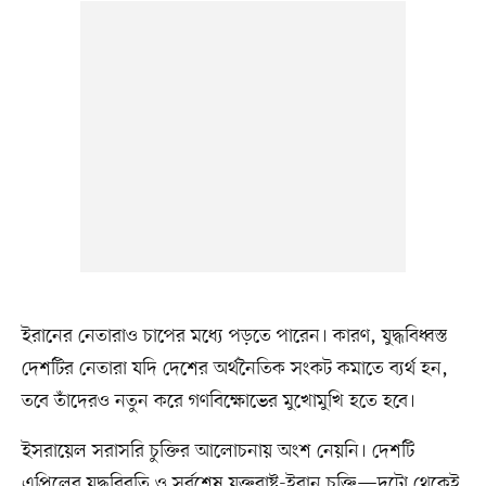
ইরানের নেতারাও চাপের মধ্যে পড়তে পারেন। কারণ, যুদ্ধবিধ্বস্ত
দেশটির নেতারা যদি দেশের অর্থনৈতিক সংকট কমাতে ব্যর্থ হন,
তবে তাঁদেরও নতুন করে গণবিক্ষোভের মুখোমুখি হতে হবে।
ইসরায়েল সরাসরি চুক্তির আলোচনায় অংশ নেয়নি। দেশটি
এপ্রিলের যুদ্ধবিরতি ও সর্বশেষ যুক্তরাষ্ট্র-ইরান চুক্তি—দুটো থেকেই