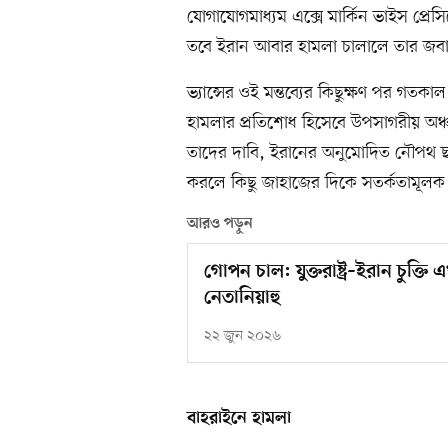
যোগাযোগমাধ্যম এক্সে মার্কিন ভাইস প্রেসিডে
তবে ইরান আবার হামলা চালালে তার জবা
ভ্যান্সের ওই মন্তব্যের কিছুক্ষণ পর গতকাল স
হামলার প্রতিশোধ হিসেবে উপসাগরীয় অঞ্
তাদের দাবি, ইরানের অনুমোদিত নৌপথ ছাড়
করলে কিছু জাহাজের দিকে সতর্কতামূলক গ
আরও পড়ুন
গোপন চাল: যুক্তরাষ্ট্র–ইরান চুক্ত
নেতানিয়াহু
২২ জুন ২০২৬
বাহরাইনে হামলা