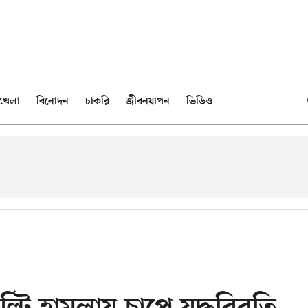
খেলা
বিনোদন
চাকরি
জীবনযাপন
ভিডিও