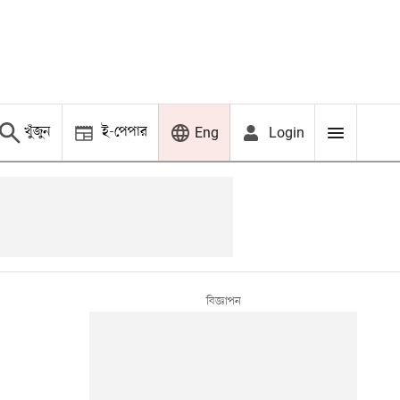
খুঁজুন
ই-পেপার
Login
Eng