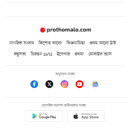
নাগরিক সংবাদ
কিশোর আলো
বিজ্ঞানচিন্তা
প্রথম আলো ট্রাস্ট
বন্ধুসভা
চিরন্তন ১৯৭১
ইপেপার
প্রথমা
মোবাইল ভ্যাস
অনুসরণ করুন
মোবাইল অ্যাপস ডাউনলোড করুন