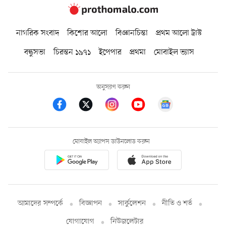
নাগরিক সংবাদ
কিশোর আলো
বিজ্ঞানচিন্তা
প্রথম আলো ট্রাস্ট
বন্ধুসভা
চিরন্তন ১৯৭১
ইপেপার
প্রথমা
মোবাইল ভ্যাস
অনুসরণ করুন
মোবাইল অ্যাপস ডাউনলোড করুন
আমাদের সম্পর্কে
বিজ্ঞাপন
সার্কুলেশন
নীতি ও শর্ত
যোগাযোগ
নিউজলেটার