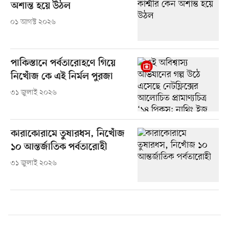
অশান্ত হয়ে উঠল
০১ আগস্ট ২০২৬
পাকিস্তানে পর্বতারোহণে গিয়ে
নিখোঁজ কে এই নির্মল পুরজা
৩১ জুলাই ২০২৬
কারাকোরামে তুষারধস, নিখোঁজ
১০ আন্তর্জাতিক পর্বতারোহী
৩১ জুলাই ২০২৬