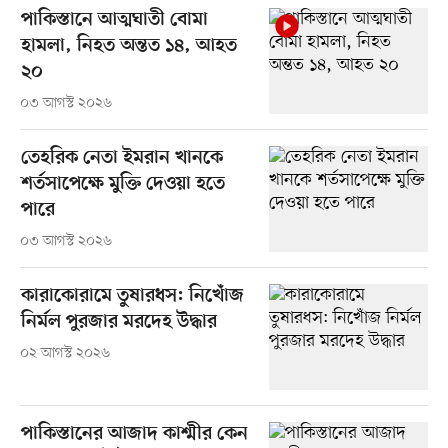
পাকিস্তানে আত্মঘাতী বোমা
হামলা, নিহত অন্তত ১৪, আহত
২০
০৩ আগস্ট ২০২৬
তেহরিক নেতা ইমরান খানকে
শর্তসাপেক্ষে মুক্তি দেওয়া হতে
পারে
০৩ আগস্ট ২০২৬
কারাকোরামে তুষারধস: নিখোঁজ
নির্মল পুরজার মরদেহ উদ্ধার
০২ আগস্ট ২০২৬
পাকিস্তানের আজাদ কাশ্মীর কেন