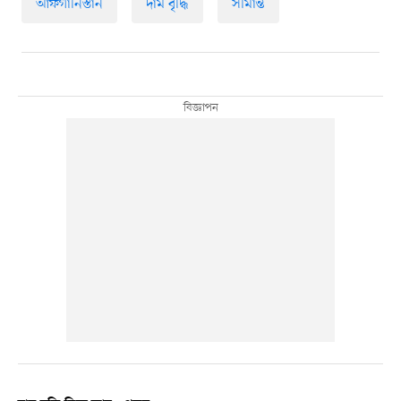
আফগানিস্তান
দাম বৃদ্ধি
সীমান্ত