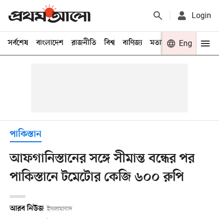
Login
সর্বশেষ
বাংলাদেশ
রাজনীতি
বিশ্ব
বাণিজ্য
মতামত
খেলা
Eng
বিনো
পাকিস্তান
আফগানিস্তানের সঙ্গে সীমান্ত বন্ধের পর
পাকিস্তানে টমেটোর কেজি ৬০০ রুপি
আরব নিউজ
ইসলামাবাদ