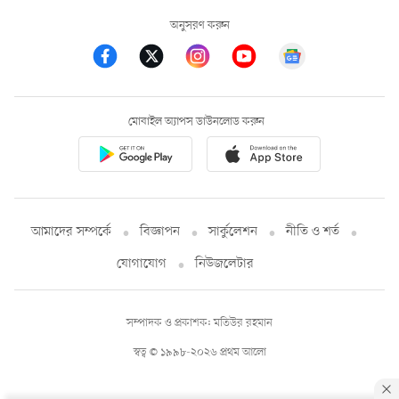
অনুসরণ করুন
মোবাইল অ্যাপস ডাউনলোড করুন
আমাদের সম্পর্কে
বিজ্ঞাপন
সার্কুলেশন
নীতি ও শর্ত
যোগাযোগ
নিউজলেটার
সম্পাদক ও প্রকাশক: মতিউর রহমান
স্বত্ব © ১৯৯৮-২০২৬ প্রথম আলো