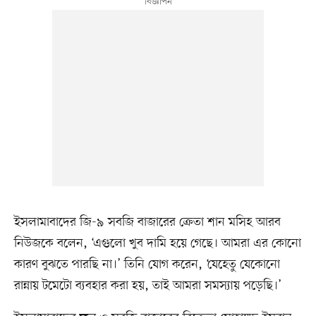
ইসলামাবাদের জি-৯ সবজি বাজারের ক্রেতা শান মসিহ আরব
নিউজকে বলেন, ‘এগুলো খুব দামি হয়ে গেছে। আমরা এর কোনো
কারণ বুঝতে পারছি না।’ তিনি যোগ করেন, ‘যেহেতু যেকোনো
রান্নায় টমেটো ব্যবহার করা হয়, তাই আমরা সমস্যায় পড়েছি।’