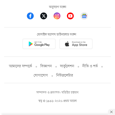
অনুসরণ করুন
মোবাইল অ্যাপস ডাউনলোড করুন
আমাদের সম্পর্কে
বিজ্ঞাপন
সার্কুলেশন
নীতি ও শর্ত
যোগাযোগ
নিউজলেটার
সম্পাদক ও প্রকাশক: মতিউর রহমান
স্বত্ব © ১৯৯৮-২০২৬ প্রথম আলো