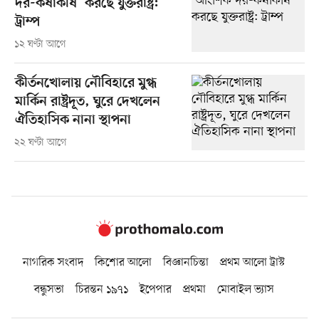
দর-কষাকষি’ করছে যুক্তরাষ্ট্র:
ট্রাম্প
১২ ঘণ্টা আগে
কীর্তনখোলায় নৌবিহারে মুগ্ধ
মার্কিন রাষ্ট্রদূত, ঘুরে দেখলেন
ঐতিহাসিক নানা স্থাপনা
২২ ঘণ্টা আগে
নাগরিক সংবাদ
কিশোর আলো
বিজ্ঞানচিন্তা
প্রথম আলো ট্রাস্ট
বন্ধুসভা
চিরন্তন ১৯৭১
ইপেপার
প্রথমা
মোবাইল ভ্যাস