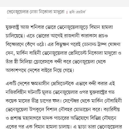
ভেনেজুয়েলার নেতা নিকোলা মাদুরো
ছবি: রয়টার্স
যুক্তরাষ্ট্র আজ শনিবার ভোরে ভেনেজুয়েলাজুড়ে বিমান হামলা
চালিয়েছে। এতে ভোরের আগেই রাজধানী কারাকাস প্রচণ্ড
বিস্ফোরণে কেঁপে ওঠে। এর কিছুক্ষণ পরেই ডোনাল্ড ট্রাম্প ঘোষণা
দেন, মার্কিন বাহিনী ভেনেজুয়েলার প্রেসিডেন্ট নিকোলা মাদুরো ও
তাঁর স্ত্রী সিলিয়া ফ্লোরেসকে বন্দী করে ভেনেজুয়েলা থেকে
আকাশপথে দেশের বাইরে নিয়ে গেছে।
একটি দেশের ক্ষমতাসীন প্রেসিডেন্টকে এভাবে বন্দী করার এই
নজিরবিহীন ঘটনাটি মূলত ভেনেজুয়েলার ওপর যুক্তরাষ্ট্রের গত
কয়েক মাসের তীব্র চাপের ফল। সেপ্টেম্বর থেকে মার্কিন নৌবাহিনী
ভেনেজুয়েলা উপকূলে বিশাল নৌবহর মোতায়েন করে। ক্যারিবীয়
ও প্রশান্ত মহাসাগরে মাদক পাচারের অভিযোগে বিভিন্ন নৌযানে
একের পর এক বিমান হামলা চালায়। এ ছাড়া তারা ভেনেজুয়েলার