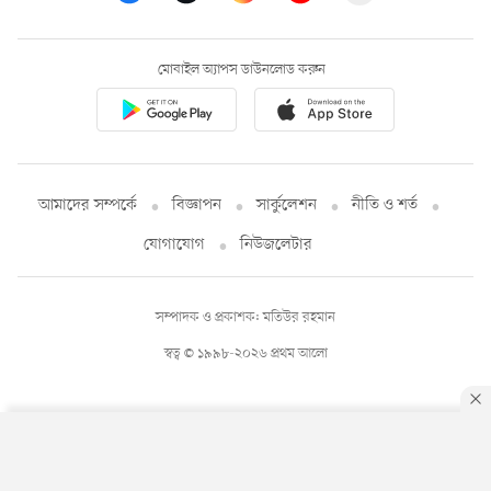
মোবাইল অ্যাপস ডাউনলোড করুন
আমাদের সম্পর্কে
বিজ্ঞাপন
সার্কুলেশন
নীতি ও শর্ত
যোগাযোগ
নিউজলেটার
সম্পাদক ও প্রকাশক: মতিউর রহমান
স্বত্ব © ১৯৯৮-২০২৬ প্রথম আলো
By using this site, you agree to our
Privacy Policy
.
OK