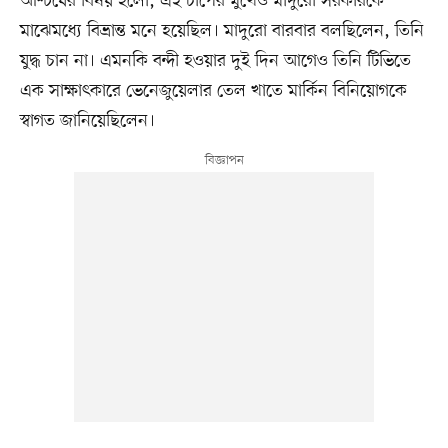
আশ্চর্যের বিষয় হলো, এই চাপের মুখেও মাদুরো সরকারকে
মাঝেমধ্যে বিভ্রান্ত মনে হয়েছিল। মাদুরো বারবার বলছিলেন, তিনি
যুদ্ধ চান না। এমনকি বন্দী হওয়ার দুই দিন আগেও তিনি টিভিতে
এক সাক্ষাৎকারে ভেনেজুয়েলার তেল খাতে মার্কিন বিনিয়োগকে
স্বাগত জানিয়েছিলেন।