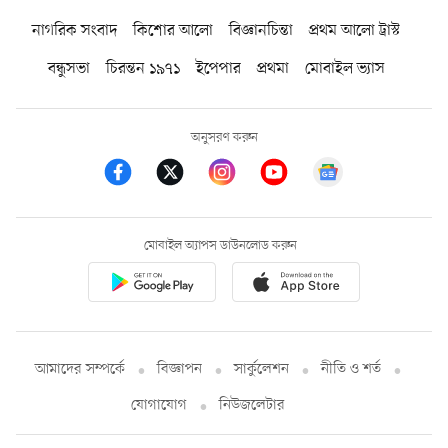
নাগরিক সংবাদ
কিশোর আলো
বিজ্ঞানচিন্তা
প্রথম আলো ট্রাস্ট
বন্ধুসভা
চিরন্তন ১৯৭১
ইপেপার
প্রথমা
মোবাইল ভ্যাস
অনুসরণ করুন
মোবাইল অ্যাপস ডাউনলোড করুন
আমাদের সম্পর্কে
বিজ্ঞাপন
সার্কুলেশন
নীতি ও শর্ত
যোগাযোগ
নিউজলেটার