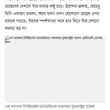
মেয়েদের দেখলে তাঁর মাথায় বায়ু চড়ে। ট্রাম্পের ভাষায়, যেহেতু
তিনি একজন তারকা, ফলে যখন-তখন যেকোনো মেয়ের ওপর
হামলে পড়তে, তাঁদের স্পর্শকাতর অঙ্গে হাত দিতে তাঁর কোনো
সমস্যা হয় না।
এক মামলায় নিউইয়র্কের ম্যানহাটানের আদালতে যুক্তরাষ্ট্রের সাবেক