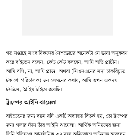
গত সপ্তাহে সাংবাদিকদের নৈশভোজে অনেকটা সে ভাষা অনুকরণ
করে বাইডেন বলেন, ‘কেউ কেউ বলবেন, আমি অতি প্রাচীন।
আমি বলি, না, আমি প্রাজ্ঞ। অথবা (সিএনএনের সদ্য চাকরিচ্যুত
টক শো পরিচালক) ডন লেমনের কথায়, আমি এখন একদম
টসটসে, ‘প্রাইম টাইমে রয়েছি।’
ট্রাম্পের আইনি ঝামেলা
বাইডেনের জন্য বয়স যদি একটি অব্যাহত বিতর্ক হয়, তো ট্রাম্পের
জন্য গলার ফাঁস তাঁর আইনি ঝামেলা। আর্থিক অনিয়মের জন্য
তিনি ইতিমধ্যে আনুষ্ঠানিক ৩৪ দফা অভিযোগে অভিযুক্ত হয়েছেন।