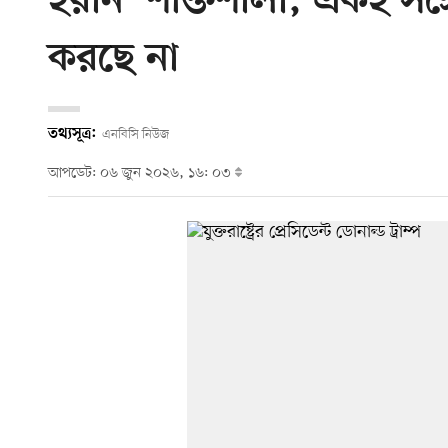
ইরান ‘শক্তিশালী, একই সঙ্গে
করছে না
তথ্যসূত্র:
এনবিসি নিউজ
আপডেট: ০৬ জুন ২০২৬, ১৬: ০৩