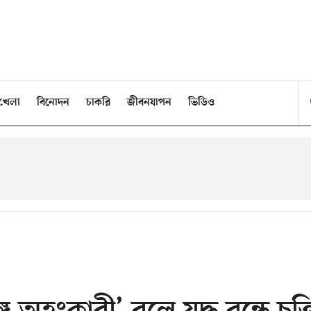
খেলা
বিনোদন
চাকরি
জীবনযাপন
ভিডিও