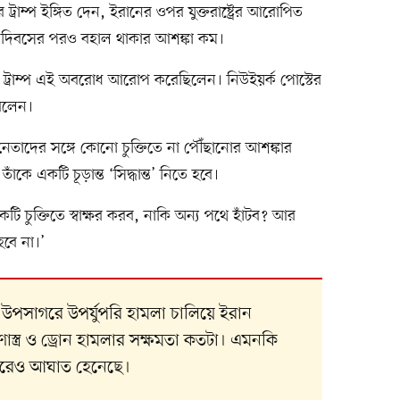
্রাম্প ইঙ্গিত দেন, ইরানের ওপর যুক্তরাষ্ট্রের আরোপিত
ম দিবসের পরও বহাল থাকার আশঙ্কা কম।
র ট্রাম্প এই অবরোধ আরোপ করেছিলেন। নিউইয়র্ক পোস্টের
 বলেন।
ের নেতাদের সঙ্গে কোনো চুক্তিতে না পৌঁছানোর আশঙ্কার
কে একটি চূড়ান্ত ‘সিদ্ধান্ত’ নিতে হবে।
একটি চুক্তিতে স্বাক্ষর করব, নাকি অন্য পথে হাঁটব? আর
হবে না।’
য উপসাগরে উপর্যুপরি হামলা চালিয়ে ইরান
স্ত্র ও ড্রোন হামলার সক্ষমতা কতটা। এমনকি
ন্দরেও আঘাত হেনেছে।