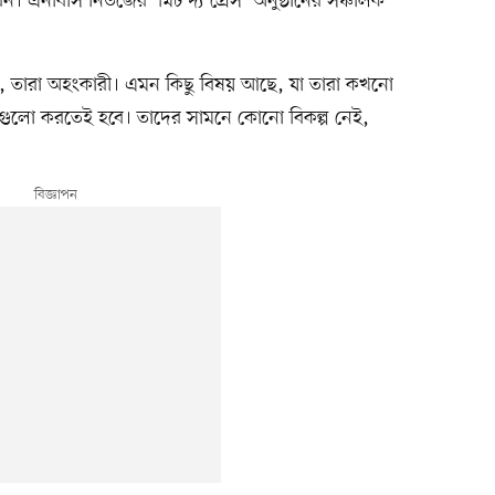
 করেন। এনবিসি নিউজের ‘মিট দ্য প্রেস’ অনুষ্ঠানের সঞ্চালক
শালী, তারা অহংকারী। এমন কিছু বিষয় আছে, যা তারা কখনো
েগুলো করতেই হবে। তাদের সামনে কোনো বিকল্প নেই,