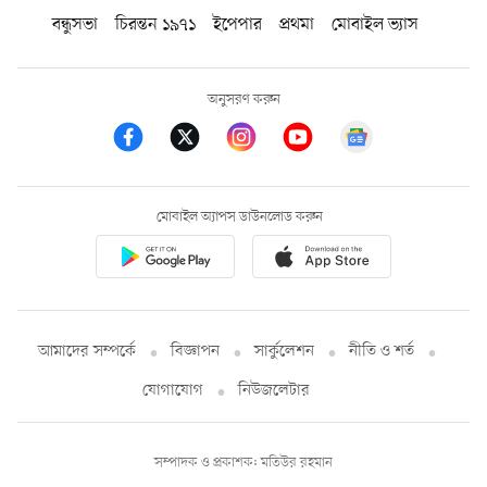
বন্ধুসভা
চিরন্তন ১৯৭১
ইপেপার
প্রথমা
মোবাইল ভ্যাস
অনুসরণ করুন
মোবাইল অ্যাপস ডাউনলোড করুন
আমাদের সম্পর্কে
বিজ্ঞাপন
সার্কুলেশন
নীতি ও শর্ত
যোগাযোগ
নিউজলেটার
সম্পাদক ও প্রকাশক: মতিউর রহমান