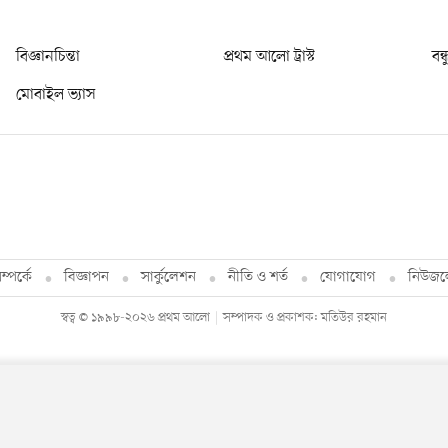
বিজ্ঞানচিন্তা
প্রথম আলো ট্রাস্ট
বন্
মোবাইল ভ্যাস
্পর্কে
বিজ্ঞাপন
সার্কুলেশন
নীতি ও শর্ত
যোগাযোগ
নিউজল
স্বত্ব © ১৯৯৮-২০২৬ প্রথম আলো
সম্পাদক ও প্রকাশক: মতিউর রহমান