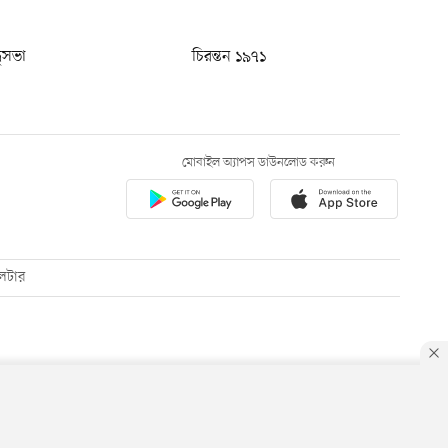
ধুসভা
চিরন্তন ১৯৭১
মোবাইল অ্যাপস ডাউনলোড করুন
েটার