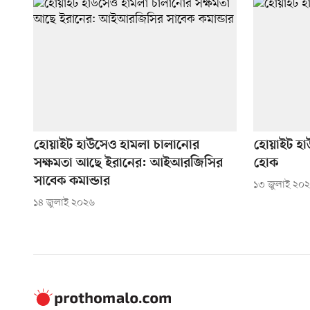
হোয়াইট হাউসেও হামলা চালানোর
হোয়াইট হাউস
সক্ষমতা আছে ইরানের: আইআরজিসির
হোক
সাবেক কমান্ডার
১৩ জুলাই ২০
১৪ জুলাই ২০২৬