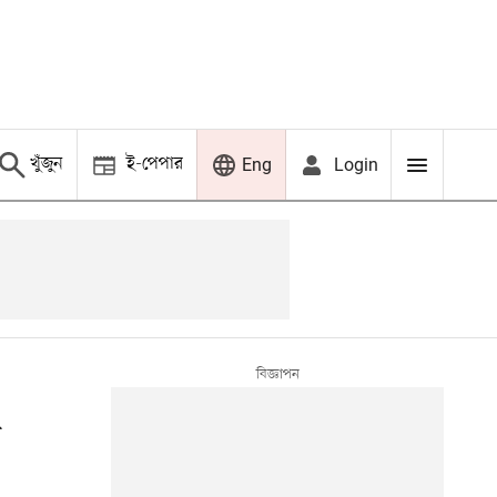
খুঁজুন
ই-পেপার
Login
Eng
প