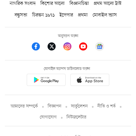
নাগরিক সংবাদ
কিশোর আলো
বিজ্ঞানচিন্তা
প্রথম আলো ট্রাস্ট
বন্ধুসভা
চিরন্তন ১৯৭১
ইপেপার
প্রথমা
মোবাইল ভ্যাস
অনুসরণ করুন
মোবাইল অ্যাপস ডাউনলোড করুন
আমাদের সম্পর্কে
বিজ্ঞাপন
সার্কুলেশন
নীতি ও শর্ত
যোগাযোগ
নিউজলেটার