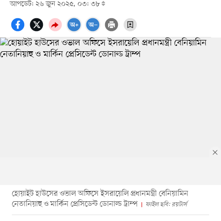
আপডেট: ২৬ জুন ২০২৫, ০৩: ৩৮
হোয়াইট হাউসের ওভাল অফিসে ইসরায়েলি প্রধানমন্ত্রী বেনিয়ামিন
নেতানিয়াহু ও মার্কিন প্রেসিডেন্ট ডোনাল্ড ট্রাম্প
ফাইল ছবি: রয়টার্স