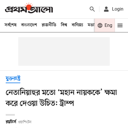
Login
সর্বশেষ
বাংলাদেশ
রাজনীতি
বিশ্ব
বাণিজ্য
মতামত
খেলা
Eng
বিনো
যুক্তরাষ্ট্র
নেতানিয়াহুর মতো ‘মহান নায়ককে’ ক্ষমা
করে দেওয়া উচিত: ট্রাম্প
রয়টার্স
ওয়াশিংটন