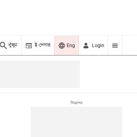
খুঁজুন
ই-পেপার
Login
Eng