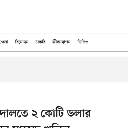
খেলা
বিনোদন
চাকরি
জীবনযাপন
ভিডিও
ে আদালতে ২ কোটি ডলার