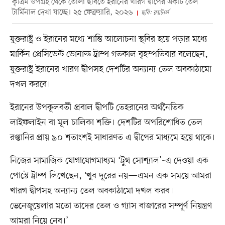
কৃত্রিম উপগ্রহ থেকে তোলা ছবিতে ইরানের খারগ দ্বীপের একটি তেল
টার্মিনাল দেখা যাচ্ছে। ২৫ ফেব্রুয়ারি, ২০২৬
ছবি: রয়টার্স
যুক্তরাষ্ট্র ও ইরানের মধ্যে শান্তি আলোচনা স্থবির হয়ে পড়ার মধ্যে
মার্কিন প্রেসিডেন্ট ডোনাল্ড ট্রাম্প গতকাল বৃহস্পতিবার বলেছেন,
যুক্তরাষ্ট্র ইরানের খারগ দ্বীপসহ দেশটির অন্যান্য তেল অবকাঠামো
দখল করবে।
ইরানের উপকূলবর্তী প্রবাল দ্বীপটি তেহরানের অর্থনৈতিক
লাইফলাইন বা মূল চালিকা শক্তি। দেশটির অপরিশোধিত তেল
রপ্তানির প্রায় ৯০ শতাংশই সাধারণত এ দ্বীপের মাধ্যমে হয়ে থাকে।
নিজের সামাজিক যোগাযোগমাধ্যম ‘ট্রুথ সোশ্যাল’-এ দেওয়া এক
পোস্টে ট্রাম্প লিখেছেন, ‘খুব দূরের নয়—এমন এক সময়ে আমরা
খারগ দ্বীপসহ অন্যান্য তেল অবকাঠামো দখল করব।
ভেনেজুয়েলার মতো তাদের তেল ও গ্যাস বাজারের সম্পূর্ণ নিয়ন্ত্রণ
আমরা নিয়ে নেব।’