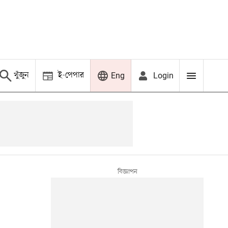
খুঁজুন
ই-পেপার
Login
Eng