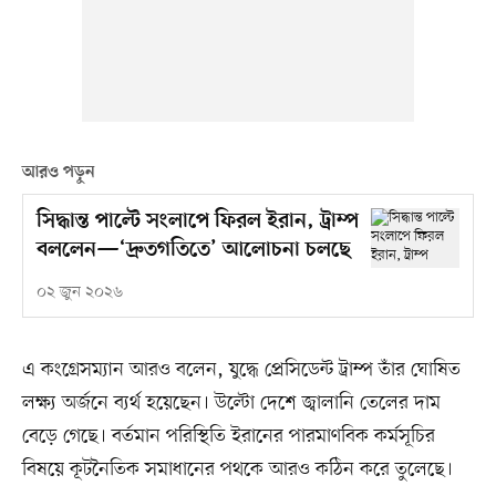
আরও পড়ুন
সিদ্ধান্ত পাল্টে সংলাপে ফিরল ইরান, ট্রাম্প
বললেন—‘দ্রুতগতিতে’ আলোচনা চলছে
০২ জুন ২০২৬
এ কংগ্রেসম্যান আরও বলেন, যুদ্ধে প্রেসিডেন্ট ট্রাম্প তাঁর ঘোষিত
লক্ষ্য অর্জনে ব্যর্থ হয়েছেন। উল্টো দেশে জ্বালানি তেলের দাম
বেড়ে গেছে। বর্তমান পরিস্থিতি ইরানের পারমাণবিক কর্মসূচির
বিষয়ে কূটনৈতিক সমাধানের পথকে আরও কঠিন করে তুলেছে।