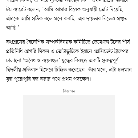
পারেন কি না, এ নিয়ে দুশ্চিন্তা করছেন কি—এমন প্রশ্নের জবাবে
টম ব্যারেট বলেন, ‘আমি আমার বিবেক অনুযায়ী ভোট দিয়েছি।
এটাকে আমি সঠিক বলে মনে করছি। এর দায়ভার নিতেও প্রস্তুত
আছি।’
কংগ্রেসের বৈদেশিক সম্পর্কবিষয়ক কমিটিতে ডেমোক্র্যাটদের শীর্ষ
প্রতিনিধি গ্রেগরি মিকস এ ভোটাভুটিকে ইরানে প্রেসিডেন্ট ট্রাম্পের
চালানো ‘অবৈধ ও ব্যয়বহুল’ যুদ্ধের বিরুদ্ধে একটি গুরুত্বপূর্ণ
দ্বিদলীয় প্রতিবাদ হিসেবে চিহ্নিত করেছেন। তাঁর মতে, এটা চলমান
যুদ্ধ পুরোপুরি বন্ধ করার পথে প্রথম পদক্ষেপ।