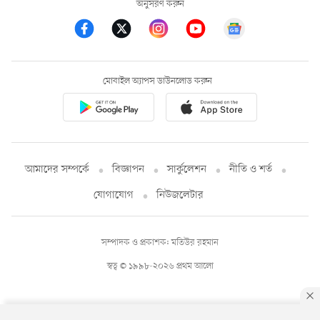
অনুসরণ করুন
মোবাইল অ্যাপস ডাউনলোড করুন
আমাদের সম্পর্কে
বিজ্ঞাপন
সার্কুলেশন
নীতি ও শর্ত
যোগাযোগ
নিউজলেটার
সম্পাদক ও প্রকাশক: মতিউর রহমান
স্বত্ব © ১৯৯৮-২০২৬ প্রথম আলো