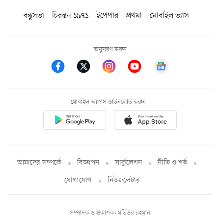
বন্ধুসভা
চিরন্তন ১৯৭১
ইপেপার
প্রথমা
মোবাইল ভ্যাস
অনুসরণ করুন
মোবাইল অ্যাপস ডাউনলোড করুন
আমাদের সম্পর্কে
বিজ্ঞাপন
সার্কুলেশন
নীতি ও শর্ত
যোগাযোগ
নিউজলেটার
সম্পাদক ও প্রকাশক: মতিউর রহমান