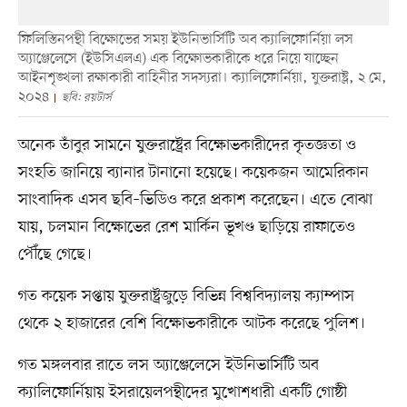
ফিলিস্তিনপন্থী বিক্ষোভের সময় ইউনিভার্সিটি অব ক্যালিফোর্নিয়া লস
অ্যাঞ্জেলেসে (ইউসিএলএ) এক বিক্ষোভকারীকে ধরে নিয়ে যাচ্ছেন
আইনশৃঙ্খলা রক্ষাকারী বাহিনীর সদস্যরা। ক্যালিফোর্নিয়া, যুক্তরাষ্ট্র, ২ মে,
২০২৪
ছবি: রয়টার্স
অনেক তাঁবুর সামনে যুক্তরাষ্ট্রের বিক্ষোভকারীদের কৃতজ্ঞতা ও
সংহতি জানিয়ে ব্যানার টানানো হয়েছে। কয়েকজন আমেরিকান
সাংবাদিক এসব ছবি–ভিডিও করে প্রকাশ করেছেন। এতে বোঝা
যায়, চলমান বিক্ষোভের রেশ মার্কিন ভূখণ্ড ছাড়িয়ে রাফাতেও
পৌঁছে গেছে।
গত কয়েক সপ্তায় যুক্তরাষ্ট্রজুড়ে বিভিন্ন বিশ্ববিদ্যালয় ক্যাম্পাস
থেকে ২ হাজারের বেশি বিক্ষোভকারীকে আটক করেছে পুলিশ।
গত মঙ্গলবার রাতে লস অ্যাঞ্জেলেসে ইউনিভার্সিটি অব
ক্যালিফোর্নিয়ায় ইসরায়েলপন্থীদের মুখোশধারী একটি গোষ্ঠী