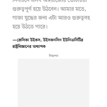
নির্বাচনে এসব অঙ্গরাজ্যের ভোটাররা
গুরুত্বপূর্ণ হয়ে উঠবেন। আমার মতে,
গাজা যুদ্ধের জন্য এটা আরও গুরুত্ববহ
হয়ে উঠতে পারে।
—জেসিকা উইকস, উইসকনসিন ইউনিভার্সিটির
রাষ্ট্রবিজ্ঞানের অধ্যাপক