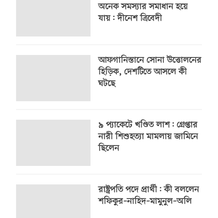
অনেক সমস্যার সমাধান হয়ে
যায়: দীনেশ ত্রিবেদী
আফগানিস্তানে সোনা উত্তোলনের
হিড়িক, দেশটিতে আসলে কী
ঘটছে
৯ প্যাকেটে খণ্ডিত লাশ: গ্রেপ্তার
নারী শিশুহত্যা মামলায় জামিনে
ছিলেন
রাষ্ট্রপতি পদে প্রার্থী: কী বললেন
শফিকুর–নাহিদ–মামুনুল–অলি