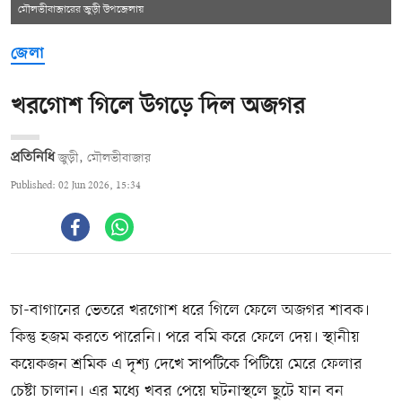
মৌলভীবাজারের জুড়ী উপজেলায়
জেলা
খরগোশ গিলে উগড়ে দিল অজগর
প্রতিনিধি
জুড়ী, মৌলভীবাজার
Published: 02 Jun 2026, 15:34
চা-বাগানের ভেতরে খরগোশ ধরে গিলে ফেলে অজগর শাবক।
কিন্তু হজম করতে পারেনি। পরে বমি করে ফেলে দেয়। স্থানীয়
কয়েকজন শ্রমিক এ দৃশ্য দেখে সাপটিকে পিটিয়ে মেরে ফেলার
চেষ্টা চালান। এর মধ্যে খবর পেয়ে ঘটনাস্থলে ছুটে যান বন