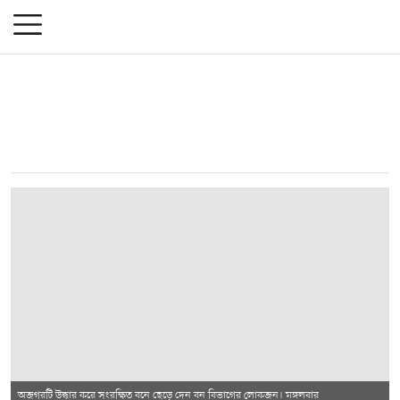
অজগরটি উদ্ধার করে সংরক্ষিত বনে ছেড়ে দেন বন বিভাগের লোকজন। মঙ্গলবার