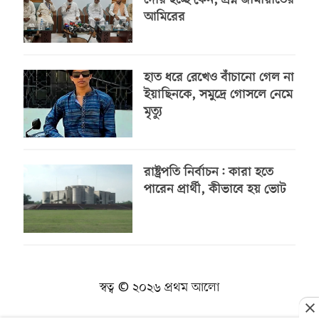
দেরি হচ্ছে কেন, প্রশ্ন জামায়াতের
আমিরের
হাত ধরে রেখেও বাঁচানো গেল না
ইয়াছিনকে, সমুদ্রে গোসলে নেমে
মৃত্যু
রাষ্ট্রপতি নির্বাচন: কারা হতে
পারেন প্রার্থী, কীভাবে হয় ভোট
স্বত্ব © ২০২৬ প্রথম আলো