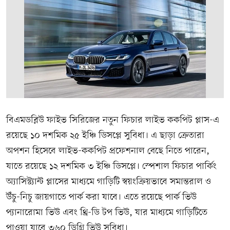
বিএমডব্লিউ ফাইভ সিরিজের নতুন ফিচার লাইভ ককপিট প্লাস-এ
রয়েছে ১০ দশমিক ২৫ ইঞ্চি ডিসপ্লে সুবিধা। এ ছাড়া ক্রেতারা
অপশন হিসেবে লাইভ-ককপিট প্রফেশনাল বেছে নিতে পারেন,
যাতে রয়েছে ১২ দশমিক ৩ ইঞ্চি ডিসপ্লে। স্পেশাল ফিচার পার্কিং
অ্যাসিস্ট্যান্ট প্লাসের মাধ্যমে গাড়িটি স্বয়ংক্রিয়ভাবে সমান্তরাল ও
উঁচু-নিচু জায়গাতে পার্ক করা যাবে। এতে রয়েছে পার্ক ভিউ
প্যানারোমা ভিউ এবং থ্রি-ডি টপ ভিউ, যার মাধ্যমে গাড়িটিতে
পাওয়া যাবে ৩৬০ ডিগ্রি ভিউ সুবিধা।