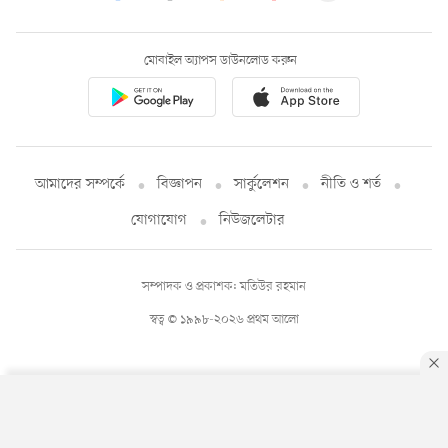
মোবাইল অ্যাপস ডাউনলোড করুন
আমাদের সম্পর্কে
বিজ্ঞাপন
সার্কুলেশন
নীতি ও শর্ত
যোগাযোগ
নিউজলেটার
সম্পাদক ও প্রকাশক: মতিউর রহমান
স্বত্ব © ১৯৯৮-২০২৬ প্রথম আলো
By using this site, you agree to our
Privacy Policy
.
OK