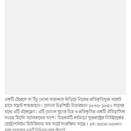
একটি টেরেসে বা উঁচু খোলা বারান্দায় দাঁড়িয়ে নিজের প্রতিকৃতিযুক্ত লকেট
হাতে সম্রাট শাহজাহান। মোগল চিত্রশিল্পী চিতারমান ১৬৩০–১৬৫০ সালের
মধ্যে এটি এঁকেছেন। এটি মোগল যুগের চিত্র ও প্রতিকৃতির একটি ঐতিহাসিক
সংগ্রহ মিন্টো অ্যালবামের অংশ। চিত্রকর্মটি বর্তমানে যুক্তরাষ্ট্রের নিউইয়র্কের
মেট্রোপলিটন মিউজিয়াম অব আর্টে সংরক্ষিত আছে
ছবি: ভারতের তেলেঙ্গানা
রাজ্য সরকারের একটি পিডিএফ থেকে স্ক্রিনশট