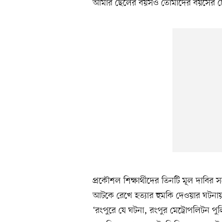
আমার ছেলের বয়সও তোমাদের বয়সের চেয়
প্রকৌশল শিক্ষার্থীদের তিনটি মূল দাবি
আটকে রেখে হত্যার হুমকি দেওয়ার ঘটনায়
‘রংপুরে যে ঘটনা, রংপুর মেট্রোপলিটন