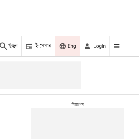
খুঁজুন
ই-পেপার
Login
Eng