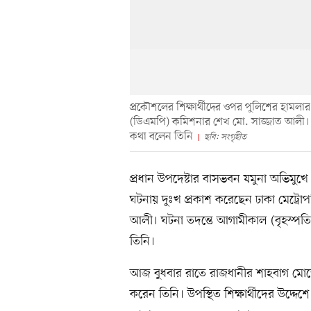
প্রকৌশলের শিক্ষার্থীদের ওপর পুলিশের হামলা
(ডিএমপি) কমিশনার শেখ মো. সাজ্জাত আলী। আ
কথা বলেন তিনি
ছবি: সংগৃহীত
প্রধান উপদেষ্টার বাসভবন যমুনা অভিমুখে
ঘটনায় দুঃখ প্রকাশ করেছেন ঢাকা মেট্র
আলী। ঘটনা তদন্তে আগামীকাল (বৃহস্পতিব
তিনি।
আজ বুধবার রাতে রাজধানীর শাহবাগ মোড়ে 
করেন তিনি। উপস্থিত শিক্ষার্থীদের উদ্