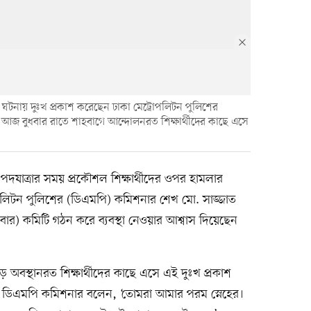
র ঘটনায় দুঃখ প্রকাশ করেছেন ঢাকা মেট্রোপলিটন পুলিশের
জ বুধবার রাতে শাহবাগে আন্দোলনরত শিক্ষার্থীদের কাছে এসে
 পদযাত্রার সময় প্রকৌশল শিক্ষার্থীদের ওপর হামলার
োপলিটন পুলিশের (ডিএমপি) কমিশনার শেখ মো. সাজ্জাত
ার) কমিটি গঠন করে ব্যবস্থা নেওয়ার আশ্বাস দিয়েছেন
অবস্থানরত শিক্ষার্থীদের কাছে এসে এই দুঃখ প্রকাশ
দেশে ডিএমপি কমিশনার বলেন, ‘তোমরা আমার পরম স্নেহের।