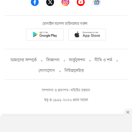
মোবাইল অ্যাপস ডাউনলোড করুন
আমাদের সম্পর্কে
বিজ্ঞাপন
সার্কুলেশন
নীতি ও শর্ত
যোগাযোগ
নিউজলেটার
সম্পাদক ও প্রকাশক: মতিউর রহমান
স্বত্ব © ১৯৯৮-২০২৬ প্রথম আলো