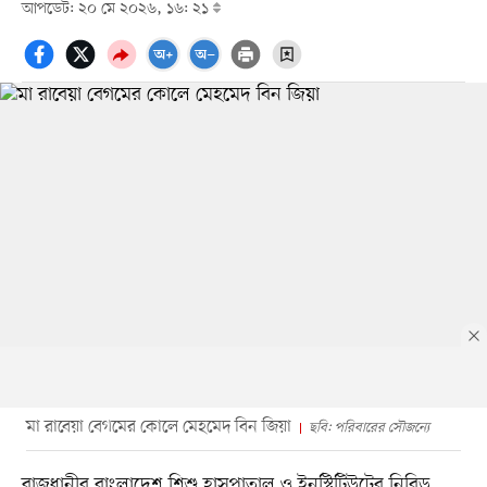
আপডেট: ২০ মে ২০২৬, ১৬: ২১
মা রাবেয়া বেগমের কোলে মেহমেদ বিন জিয়া
ছবি: পরিবারের সৌজন্যে
রাজধানীর বাংলাদেশ শিশু হাসপাতাল ও ইনস্টিটিউটের নিবিড়