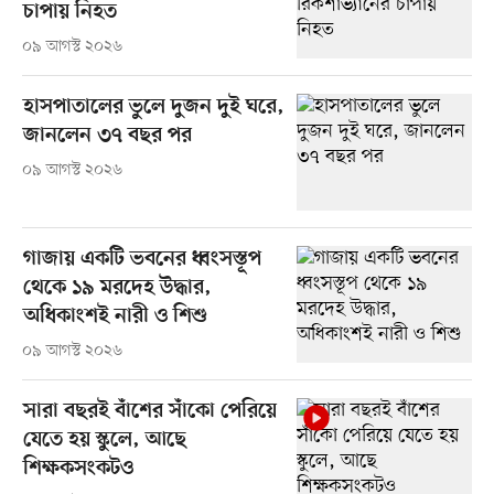
চাপায় নিহত
০৯ আগস্ট ২০২৬
হাসপাতালের ভুলে দুজন দুই ঘরে,
জানলেন ৩৭ বছর পর
০৯ আগস্ট ২০২৬
গাজায় একটি ভবনের ধ্বংসস্তূপ
থেকে ১৯ মরদেহ উদ্ধার,
অধিকাংশই নারী ও শিশু
০৯ আগস্ট ২০২৬
সারা বছরই বাঁশের সাঁকো পেরিয়ে
যেতে হয় স্কুলে, আছে
শিক্ষকসংকটও