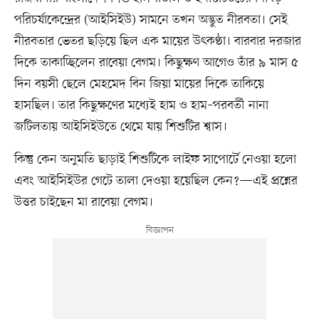
পরিচর্যাকেন্দ্রের (আইসিইউ) সামনে তখন অদ্ভুত নীরবতা। সেই
নীরবতার ভেতর ছড়িয়ে ছিল এক মায়ের উৎকণ্ঠা। বারবার দরজার
দিকে তাকাচ্ছিলেন রাবেয়া বেগম। কিছুক্ষণ আগেও তাঁর ৯ মাস ৫
দিন বয়সী ছেলে মেহমেদ বিন জিয়া মায়ের দিকে তাকিয়ে
হাসছিল। তার কিছুক্ষণের মধ্যেই হাম ও হাম–পরবর্তী নানা
জটিলতায় আইসিইউতে থেমে যায় শিশুটির শ্বাস।
কিন্তু কেন অনুমতি ছাড়াই শিশুটিকে লাইফ সাপোর্টে নেওয়া হলো
এবং আইসিইউর গেটে তালা দেওয়া হয়েছিল কেন?—এই প্রশ্নের
উত্তর চাইছেন মা রাবেয়া বেগম।