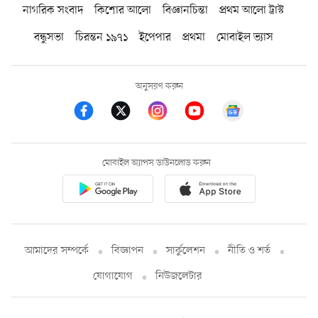
নাগরিক সংবাদ
কিশোর আলো
বিজ্ঞানচিন্তা
প্রথম আলো ট্রাস্ট
বন্ধুসভা
চিরন্তন ১৯৭১
ইপেপার
প্রথমা
মোবাইল ভ্যাস
অনুসরণ করুন
মোবাইল অ্যাপস ডাউনলোড করুন
আমাদের সম্পর্কে
বিজ্ঞাপন
সার্কুলেশন
নীতি ও শর্ত
যোগাযোগ
নিউজলেটার