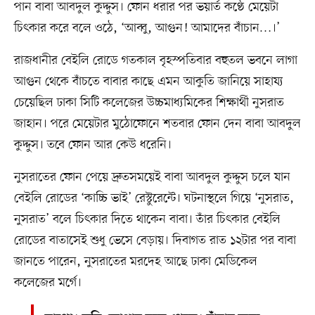
পান বাবা আবদুল কুদ্দুস। ফোন ধরার পর ভয়ার্ত কণ্ঠে মেয়েটা
চিৎকার করে বলে ওঠে, ‘আব্বু, আগুন! আমাদের বাঁচান…।’
রাজধানীর বেইলি রোডে গতকাল বৃহস্পতিবার বহুতল ভবনে লাগা
আগুন থেকে বাঁচতে বাবার কাছে এমন আকুতি জানিয়ে সাহায্য
চেয়েছিল ঢাকা সিটি কলেজের উচ্চমাধ্যমিকের শিক্ষার্থী নুসরাত
জাহান। পরে মেয়েটার মুঠোফোনে শতবার ফোন দেন বাবা আবদুল
কুদ্দুস। তবে ফোন আর কেউ ধরেনি।
নুসরাতের ফোন পেয়ে দ্রুতসময়েই বাবা আবদুল কুদ্দুস চলে যান
বেইলি রোডের ‘কাচ্চি ভাই’ রেস্টুরেন্টে। ঘটনাস্থলে গিয়ে ‘নুসরাত,
নুসরাত’ বলে চিৎকার দিতে থাকেন বাবা। তাঁর চিৎকার বেইলি
রোডের বাতাসেই শুধু ভেসে বেড়ায়। দিবাগত রাত ১২টার পর বাবা
জানতে পারেন, নুসরাতের মরদেহ আছে ঢাকা মেডিকেল
কলেজের মর্গে।