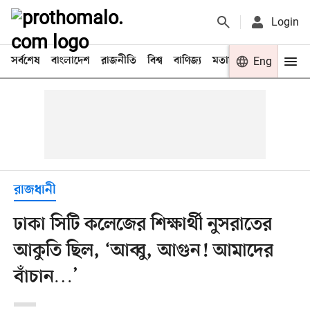
Login
সর্বশেষ
বাংলাদেশ
রাজনীতি
বিশ্ব
বাণিজ্য
মতামত
খেলা
Eng
বিনো
রাজধানী
ঢাকা সিটি কলেজের শিক্ষার্থী নুসরাতের
আকুতি ছিল, ‘আব্বু, আগুন! আমাদের
বাঁচান…’