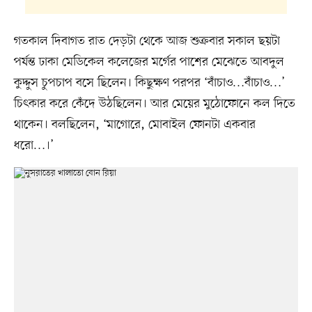
গতকাল দিবাগত রাত দেড়টা থেকে আজ শুক্রবার সকাল ছয়টা
পর্যন্ত ঢাকা মেডিকেল কলেজের মর্গের পাশের মেঝেতে আবদুল
কুদ্দুস চুপচাপ বসে ছিলেন। কিছুক্ষণ পরপর ‘বাঁচাও…বাঁচাও…’
চিৎকার করে কেঁদে উঠছিলেন। আর মেয়ের মুঠোফোনে কল দিতে
থাকেন। বলছিলেন, ‘মাগোরে, মোবাইল ফোনটা একবার
ধরো…।’