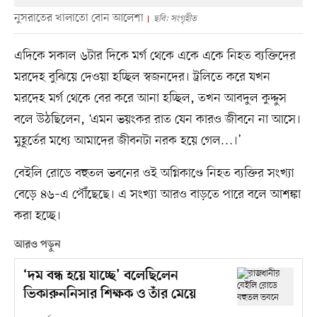
নুসরাতের খালাতো বোন আলেশা
ছবি: সংগৃহীত
এদিকে সকাল ৬টার দিকে মর্গ থেকে একে একে নিহত ব্যক্তিদের
মরদেহ বুঝিয়ে দেওয়া হচ্ছিল স্বজনদের। ট্রলিতে করে যখন
মরদেহ মর্গ থেকে বের করে আনা হচ্ছিল, তখন আবদুল কুদ্দুস
বলে উঠছিলেন, ‘এমন ভয়ংকর রাত যেন কারও জীবনে না আসে।
মুহূর্তের মধ্যে আমাদের জীবনটা নরক হয়ে গেল…।’
বেইলি রোডে বহুতল ভবনের ওই অগ্নিকাণ্ডে নিহত ব্যক্তির সংখ্যা
বেড়ে ৪৬–এ পৌঁছেছে। এ সংখ্যা আরও বাড়তে পারে বলে আশঙ্কা
করা হচ্ছে।
আরও পড়ুন
‘দম বন্ধ হয়ে যাচ্ছে’ বলেছিলেন
ভিকারুননিসার শিক্ষক ও তাঁর মেয়ে