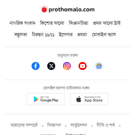
নাগরিক সংবাদ
কিশোর আলো
বিজ্ঞানচিন্তা
প্রথম আলো ট্রাস্ট
বন্ধুসভা
চিরন্তন ১৯৭১
ইপেপার
প্রথমা
মোবাইল ভ্যাস
অনুসরণ করুন
মোবাইল অ্যাপস ডাউনলোড করুন
আমাদের সম্পর্কে
বিজ্ঞাপন
সার্কুলেশন
নীতি ও শর্ত