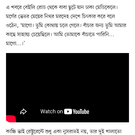
এ খবরে বেইলি রোড থেকে বাবা ছুটে যান ঢাকা মেডিকেলে।
মর্গের ভেতর মেয়ের নিথর মরদেহ দেখে চিৎকার করে বলে
ওঠেন, ‘মাগো। তুমি কোথায় চলে গেলে। বাঁচার জন্য তুমি আমার
কাছে সাহায্য চেয়েছিলে। আমি তোমাকে বাঁচাতে পারিনি…
মাগো…।’
কাচ্চি ভাই রেস্টুরেন্টে শুধু একা নুসরাতই নয়, তার দুই খালাতো