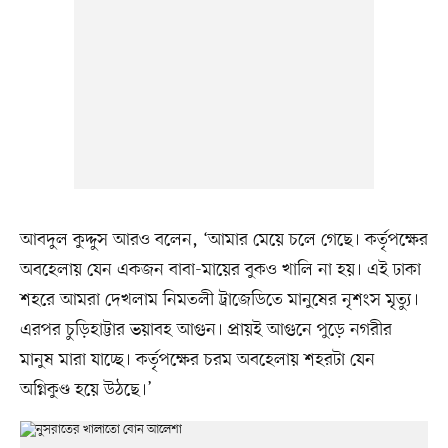
আবদুল কুদ্দুস আরও বলেন, ‘আমার মেয়ে চলে গেছে। কর্তৃপক্ষের
অবহেলায় যেন একজন বাবা-মায়ের বুকও খালি না হয়। এই ঢাকা
শহরে আমরা দেখলাম নিমতলী ট্রাজেডিতে মানুষের নৃশংস মৃত্যু।
এরপর চুড়িহাট্টার ভয়াবহ আগুন। প্রায়ই আগুনে পুড়ে নগরীর
মানুষ মারা যাচ্ছে। কর্তৃপক্ষের চরম অবহেলায় শহরটা যেন
অগ্নিকুণ্ড হয়ে উঠছে।’