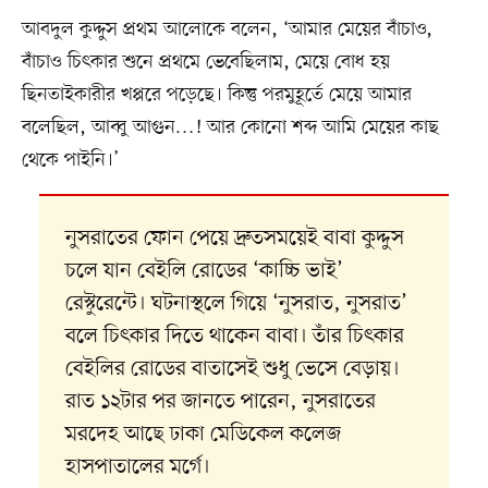
আবদুল কুদ্দুস প্রথম আলোকে বলেন, ‘আমার মেয়ের বাঁচাও,
বাঁচাও চিৎকার শুনে প্রথমে ভেবেছিলাম, মেয়ে বোধ হয়
ছিনতাইকারীর খপ্পরে পড়েছে। কিন্তু পরমুহূর্তে মেয়ে আমার
বলেছিল, আব্বু আগুন…! আর কোনো শব্দ আমি মেয়ের কাছ
থেকে পাইনি।’
নুসরাতের ফোন পেয়ে দ্রুতসময়েই বাবা কুদ্দুস
চলে যান বেইলি রোডের ‘কাচ্চি ভাই’
রেস্টুরেন্টে। ঘটনাস্থলে গিয়ে ‘নুসরাত, নুসরাত’
বলে চিৎকার দিতে থাকেন বাবা। তাঁর চিৎকার
বেইলির রোডের বাতাসেই শুধু ভেসে বেড়ায়।
রাত ১২টার পর জানতে পারেন, নুসরাতের
মরদেহ আছে ঢাকা মেডিকেল কলেজ
হাসপাতালের মর্গে।