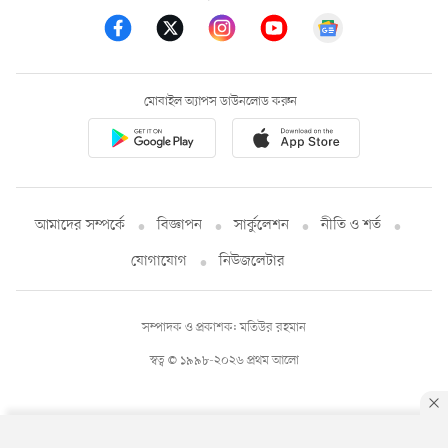
মোবাইল অ্যাপস ডাউনলোড করুন
আমাদের সম্পর্কে
বিজ্ঞাপন
সার্কুলেশন
নীতি ও শর্ত
যোগাযোগ
নিউজলেটার
সম্পাদক ও প্রকাশক: মতিউর রহমান
স্বত্ব © ১৯৯৮-২০২৬ প্রথম আলো