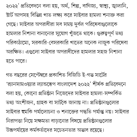
২০২২’ প্রতিবেদনে বলা হয়, অর্থ, শিল্প, বাণিজ্য, স্বাস্থ্য, জ্বালানি,
স্টার্ট আপসহ বিভিন্ন খাত লক্ষ্য করে সাইবার হামলা শনাক্ত করা
গেছে। সাইবার অপরাধীরা সব সময় দুর্বল পরিষেবাগুলোকে
হামলার নিশানা বানানোর সুযোগ খুঁজতে থাকে। গুরুত্বপূর্ণ তথ্য
পরিকাঠামো, সরকারি-বেসরকারি খাতের অনেক নাজুক পরিষেবা
অরক্ষিত। এগুলো সাইবার অপরাধীদের হামলার সহজ নিশানা
হতে পারে।
গত বছরের সেপ্টেম্বরে প্রকাশিত বিজিডি ই-গভ সার্টের
‘র‌্যানসামওয়্যার ল্যান্ডস্কেপ বাংলাদেশ ২০২২’ শীর্ষক প্রতিবেদনে
বলা হয়, কোনো প্রতিষ্ঠান নিজেদের সাইবার হামলা-সম্পর্কিত
তথ্য অংশীজন, গ্রাহক বা সার্টকে জানায় না। প্রতিষ্ঠানগুলোর
সাইবার হুমকি পর্যালোচনা ও শনাক্তের পদ্ধতি পর্যাপ্ত নয়। সাইবার
নিরাপত্তা নিয়ে সক্ষমতা বাড়ানোর বিষয়ে প্রতিষ্ঠানগুলোর
উচ্চপর্যায়ের কর্মকর্তাদের সচেতনতার অভাব রয়েছে।