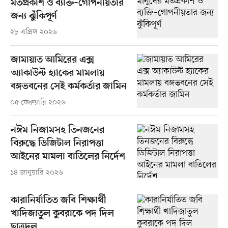
মতপ্রকাশ ও ব্যক্তি–গোপনীয়তার
জন্য ঝুঁকিপূর্ণ
২৮ এপ্রিল ২০২৬
জামায়াত আমিরের এক্স
অ্যাকাউন্ট হ্যাকের মামলায়
বঙ্গভবনের সেই কর্মকর্তার জামিন
০৫ ফেব্রুয়ারি ২০২৬
নঈম নিজামসহ তিনজনের
বিরুদ্ধে ডিজিটাল নিরাপত্তা
আইনের মামলা বাতিলের নির্দেশ
১৪ জানুয়ারি ২০২৬
কারানির্যাতিত জবি শিক্ষার্থী
খাদিজাতুল কুবরাকে পদ দিল
ছাত্রদল