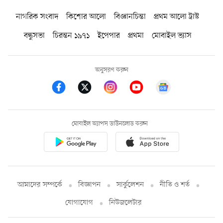
নাগরিক সংবাদ
কিশোর আলো
বিজ্ঞানচিন্তা
প্রথম আলো ট্রাস্ট
বন্ধুসভা
চিরন্তন ১৯৭১
ইপেপার
প্রথমা
মোবাইল ভ্যাস
অনুসরণ করুন
মোবাইল অ্যাপস ডাউনলোড করুন
আমাদের সম্পর্কে
বিজ্ঞাপন
সার্কুলেশন
নীতি ও শর্ত
যোগাযোগ
নিউজলেটার