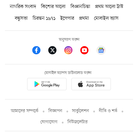
নাগরিক সংবাদ
কিশোর আলো
বিজ্ঞানচিন্তা
প্রথম আলো ট্রাস্ট
বন্ধুসভা
চিরন্তন ১৯৭১
ইপেপার
প্রথমা
মোবাইল ভ্যাস
অনুসরণ করুন
মোবাইল অ্যাপস ডাউনলোড করুন
আমাদের সম্পর্কে
বিজ্ঞাপন
সার্কুলেশন
নীতি ও শর্ত
যোগাযোগ
নিউজলেটার