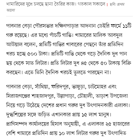
খামারিদের দুধে চলছে ছানা তৈরির কাজ। গতকাল সকালে
ছবি: প্রথম
আলো
পাবনার বেড়া পৌরসভার দক্ষিণপাড়ার আদনান ডেইরি ফার্মে ১১টি
গরু রয়েছে। এর মধ্যে পাঁচটি গাভি। খামারের মালিক আবদুল
আউয়াল বলেন, প্রতিটি গাভির খাবারের পেছনে তাঁর প্রতিদিন
খরচ হচ্ছে ৫০০ টাকা। প্রতিটি গাভি থেকে গড়ে দৈনিক দুধ পান
ছয় থেকে সাত লিটার। প্রতি লিটার দুধ ৪৫ থেকে ৫০ টাকায় বিক্রি
করছেন। এতে তিনি দৈনিক খরচই তুলতে পারছেন না।
পাবনার বেড়া, সাঁথিয়া, ফরিদপুর, ভাঙ্গুড়া, চাটমোহর এবং
সিরাজগঞ্জের শাহজাদপুর, উল্লাপাড়া, চৌহালী, তাড়াশ উপজেলা
নিয়ে গড়ে উঠেছে দেশের প্রধান গরুর দুধ উৎপাদনকারী এলাকা।
দুগ্ধশিল্পের সঙ্গে জড়িত এখানকার প্রায় ১৫ লাখ মানুষ।
প্রাণিসম্পদ কার্যালয়ের হিসাব অনুযায়ী, এ এলাকার ২৫ হাজারের
বেশি খামারে প্রতিদিন প্রায় ১০ লাখ লিটার গরুর দুধ উৎপাদিত