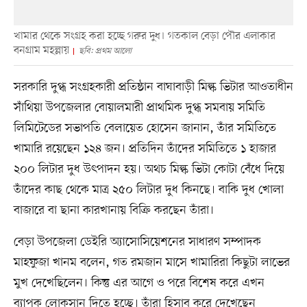
খামার থেকে সংগ্রহ করা হচ্ছে গরুর দুধ। গতকাল বেড়া পৌর এলাকার
বনগ্রাম মহল্লায়
ছবি: প্রথম আলো
সরকারি দুগ্ধ সংগ্রহকারী প্রতিষ্ঠান বাঘাবাড়ী মিল্ক ভিটার আওতাধীন
সাঁথিয়া উপজেলার বোয়ালমারী প্রাথমিক দুগ্ধ সমবায় সমিতি
লিমিটেডের সভাপতি বেলায়েত হোসেন জানান, তাঁর সমিতিতে
খামারি রয়েছেন ১২৪ জন। প্রতিদিন তাঁদের সমিতিতে ১ হাজার
২০০ লিটার দুধ উৎপাদন হয়। অথচ মিল্ক ভিটা কোটা বেঁধে দিয়ে
তাঁদের কাছ থেকে মাত্র ২৫০ লিটার দুধ কিনছে। বাকি দুধ খোলা
বাজারে বা ছানা কারখানায় বিক্রি করছেন তাঁরা।
বেড়া উপজেলা ডেইরি অ্যাসোসিয়েশনের সাধারণ সম্পাদক
মাহফুজা খানম বলেন, গত রমজান মাসে খামারিরা কিছুটা লাভের
মুখ দেখেছিলেন। কিন্তু এর আগে ও পরে বিশেষ করে এখন
ব্যাপক লোকসান দিতে হচ্ছে। তাঁরা হিসাব করে দেখেছেন