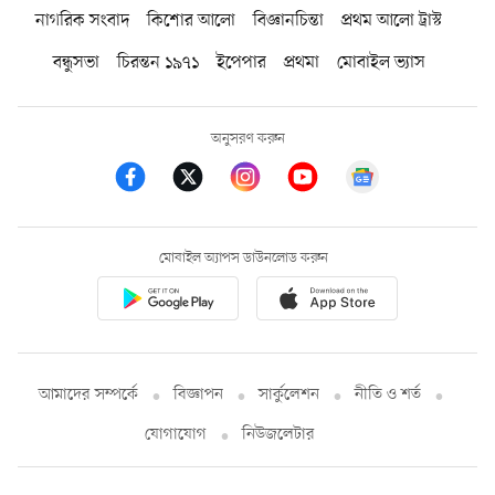
নাগরিক সংবাদ
কিশোর আলো
বিজ্ঞানচিন্তা
প্রথম আলো ট্রাস্ট
বন্ধুসভা
চিরন্তন ১৯৭১
ইপেপার
প্রথমা
মোবাইল ভ্যাস
অনুসরণ করুন
মোবাইল অ্যাপস ডাউনলোড করুন
আমাদের সম্পর্কে
বিজ্ঞাপন
সার্কুলেশন
নীতি ও শর্ত
যোগাযোগ
নিউজলেটার