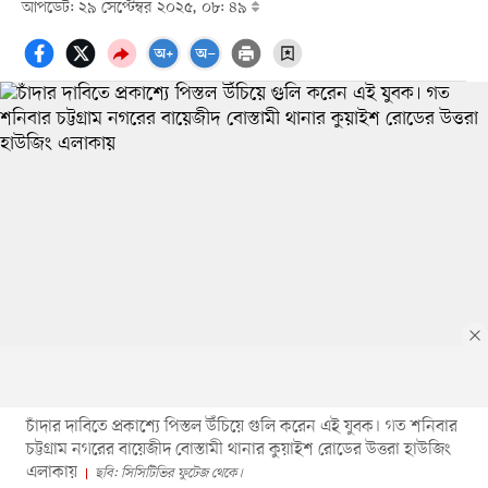
আপডেট: ২৯ সেপ্টেম্বর ২০২৫, ০৮: ৪৯
চাঁদার দাবিতে প্রকাশ্যে পিস্তল উঁচিয়ে গুলি করেন এই যুবক। গত শনিবার
চট্টগ্রাম নগরের বায়েজীদ বোস্তামী থানার কুয়াইশ রোডের উত্তরা হাউজিং
এলাকায়
ছবি: সিসিটিভির ফুটেজ থেকে।