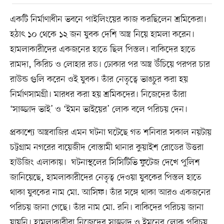
একটি নির্মাণাধীন ভবনে পাইলিংয়ের কাজ করছিলেন শ্রমিকেরা।
হঠাৎ ১০ থেকে ১২ জন যুবক দেশি অস্ত্র নিয়ে হামলা করেন।
হামলাকারীদের একজনের হাতে ছিল পিস্তল। বাকিদের হাতে
রামদা, কিরিচ ও লোহার রড। ঢোকার পর অস্ত্র উঁচিয়ে পরপর চার
রাউন্ড গুলি করেন ওই যুবক। তাঁর নেতৃত্বে ভাঙচুর করা হয়
নির্মাণসামগ্রী। মারধর করা হয় শ্রমিকদের। নিজেদের তাঁরা
‘সাজ্জাদ ভাই’ ও ‘ইমন ভাইয়ের’ লোক বলে পরিচয় দেন।
প্রকাশ্যে অস্ত্রবাজির এমন ঘটনা ঘটেছে গত শনিবার সকাল নয়টায়
চট্টগ্রাম নগরের বায়েজীদ বোস্তামী থানার কুয়াইশ রোডের উত্তরা
হাউজিং এলাকায়। ঘটনাস্থলের সিসিটিভি ফুটেজ দেখে পুলিশ
জানিয়েছে, হামলাকারীদের নেতৃত্ব দেওয়া যুবকের পিস্তল হাতে
থাকা যুবকের নাম মো. আসিফ। তাঁর সঙ্গে থাকা আরও একজনের
পরিচয় জানা গেছে। তাঁর নাম মো. রনি। বাকিদের পরিচয় জানা
যায়নি। হামলাকারীরা নিজেদের সাজ্জাদ ও ইমনের লোক পরিচয়