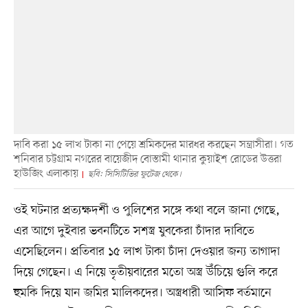
দাবি করা ১৫ লাখ টাকা না পেয়ে শ্রমিকদের মারধর করছেন সন্ত্রাসীরা। গত
শনিবার চট্টগ্রাম নগরের বায়েজীদ বোস্তামী থানার কুয়াইশ রোডের উত্তরা
হাউজিং এলাকায়
ছবি: সিসিটিভির ফুটেজ থেকে।
ওই ঘটনার প্রত্যক্ষদর্শী ও পুলিশের সঙ্গে কথা বলে জানা গেছে,
এর আগে দুইবার ভবনটিতে সশস্ত্র যুবকেরা চাঁদার দাবিতে
এসেছিলেন। প্রতিবার ১৫ লাখ টাকা চাঁদা দেওয়ার জন্য তাগাদা
দিয়ে গেছেন। এ নিয়ে তৃতীয়বারের মতো অস্ত্র উঁচিয়ে গুলি করে
হুমকি দিয়ে যান জমির মালিকদের। অস্ত্রধারী আসিফ বর্তমানে