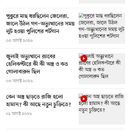
পুকুরে মাছ ধরছিলেন জেলেরা,
জালে উঠল গণ–অভ্যুত্থানের সময়
লুট হওয়া পুলিশের শর্টগান
০৩ আগস্ট ২০২৬
জুলাই অভ্যুত্থানে র‍্যাবের
হেলিকপ্টারে কী কী অস্ত্র ও কত
গোলাবারুদ ছিল
০৩ আগস্ট ২০২৬
কেন অস্ত্র ছাড়তে রাজি হলো
হামাস? কী আছে নতুন চুক্তিতে?
০১ আগস্ট ২০২৬