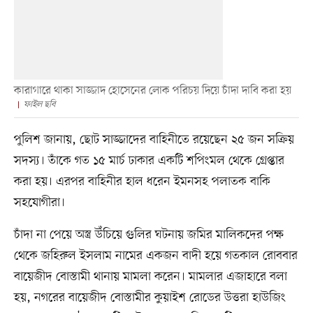
কারাগারে থাকা সাজ্জাদ হোসেনের লোক পরিচয় দিয়ে চাঁদা দাবি করা হয়
ফাইল ছবি
পুলিশ জানায়, ছোট সাজ্জাদের বাহিনীতে রয়েছেন ২৫ জন সক্রিয়
সদস্য। তাঁকে গত ১৫ মার্চ ঢাকার একটি শপিংমল থেকে গ্রেপ্তার
করা হয়। এরপর বাহিনীর হাল ধরেন ইমনসহ পলাতক বাকি
সহযোগীরা।
চাঁদা না পেয়ে অস্ত্র উঁচিয়ে গুলির ঘটনায় জমির মালিকদের পক্ষ
থেকে জহিরুল ইসলাম নামের একজন বাদী হয়ে গতকাল রোববার
বায়েজীদ বোস্তামী থানায় মামলা করেন। মামলার এজাহারে বলা
হয়, নগরের বায়েজীদ বোস্তামীর কুয়াইশ রোডের উত্তরা হাউজিং